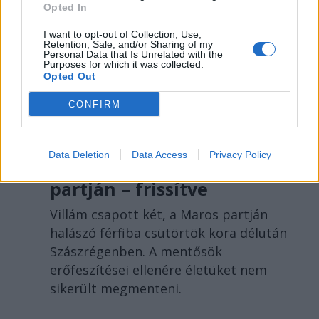
Opted In
I want to opt-out of Collection, Use,
Retention, Sale, and/or Sharing of my
Personal Data that Is Unrelated with the
Purposes for which it was collected.
Opted Out
SZÉKELYHON
CONFIRM
Életét vesztette két
halász, akiket
Data Deletion
Data Access
Privacy Policy
villámcsapás ért a Maros
partján – frissítve
Villám csapott két, a Maros partján
halászó férfiba csütörtök kora délután
Szászrégenben. A mentősök
erőfeszítései ellenére életüket nem
sikerült megmenteni.