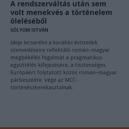
A rendszerváltás után sem
volt menekvés a történelem
öleléséből
SÓLYOM ISTVÁN
Ideje lecserélni a korábbi évtizedek
szenvedéseire reflektáló román–magyar
megbékélés fogalmát a pragmatikus
együttélés kifejezésére, a tisztességes
Európáért folytatott közös román–magyar
párbeszédre. Vége az MCC-
történészkerekasztalnak.