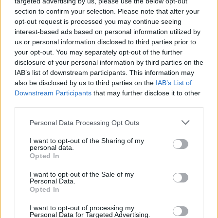
Büntetőfeljelentést tett
targeted advertising by us, please use the below opt-out
section to confirm your selection. Please note that after your
Majka ügyvédje a
opt-out request is processed you may continue seeing
romániai telefonszámról
interest-based ads based on personal information utilized by
us or personal information disclosed to third parties prior to
érkezett fenyegetés miatt
your opt-out. You may separately opt-out of the further
disclosure of your personal information by third parties on the
Büntetőfeljelentést tett csütörtökön
IAB’s list of downstream participants. This information may
Majka romániai jogi képviselője a
also be disclosed by us to third parties on the
IAB’s List of
sepsiszentgyörgyi Sic Feszt fesztiválra
Downstream Participants
that may further disclose it to other
tervezett koncert lemondását kiváltó
third parties.
fenyegetés ügyében.
Personal Data Processing Opt Outs
I want to opt-out of the Sharing of my
personal data.
Opted In
I want to opt-out of the Sale of my
Personal Data.
Opted In
I want to opt-out of processing my
Personal Data for Targeted Advertising.