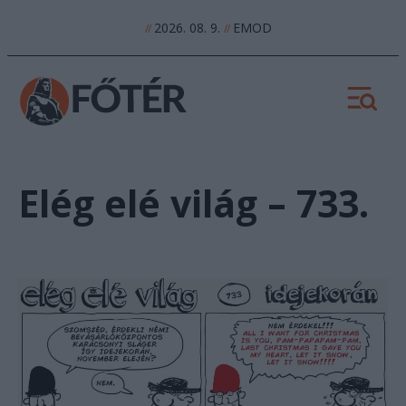
2026. 08. 9.
EMOD
//
//
Elég elé világ – 733.