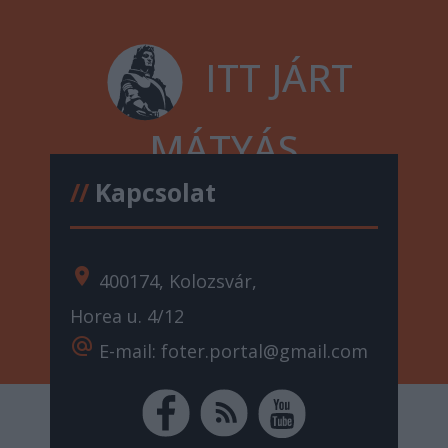
ITT JÁRT
MÁTYÁS
//
Kapcsolat
location_on
400174, Kolozsvár,
Horea u. 4/12
alternate_email
E-mail: foter.portal@gmail.com