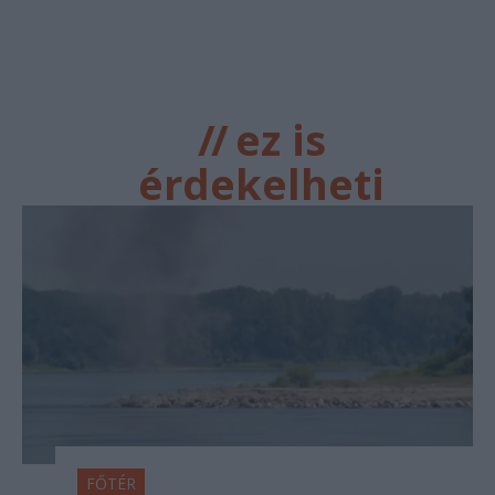
//
ez is
érdekelheti
FŐTÉR