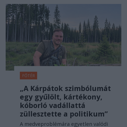
FŐTÉR
„A Kárpátok szimbólumát
egy gyűlölt, kártékony,
kóborló vadállattá
züllesztette a politikum”
A medveproblémára egyetlen valódi