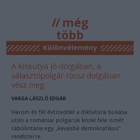
//
még
több
főtér.ro
Különvélemény
A kiskutya jó dolgában, a
választópolgár rossz dolgában
vész meg
VARGA LÁSZLÓ EDGÁR
Három és fél évtizeddel a diktatúra bukása
után a romániai polgárok közel fele ismét
rábólintana egy „kevésbé demokratikus”
rendszerre.