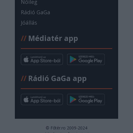
Nőileg
Rádió GaGa
Jóállás
//
Médiatér app
//
Rádió GaGa app
© Főtér.ro 2009-2024