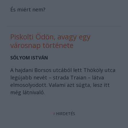
És miért nem?
Piskolti Ödön, avagy egy
városnap története
SÓLYOM ISTVÁN
A hajdani Borsos utcából lett Thököly utca
legújabb nevét – strada Traian – látva
elmosolyodott. Valami azt súgta, lesz itt
még látnivaló.
HIRDETÉS
//