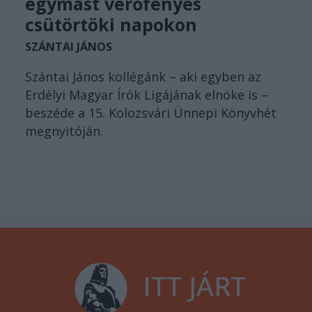
egymást verőfényes
csütörtöki napokon
SZÁNTAI JÁNOS
Szántai János kollégánk – aki egyben az
Erdélyi Magyar Írók Ligájának elnöke is –
beszéde a 15. Kolozsvári Ünnepi Könyvhét
megnyitóján.
ITT JÁRT