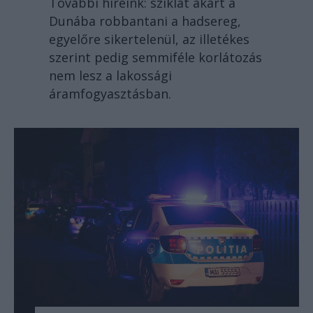
További híreink: sziklát akart a
Dunába robbantani a hadsereg,
egyelőre sikertelenül, az illetékes
szerint pedig semmiféle korlátozás
nem lesz a lakossági
áramfogyasztásban.