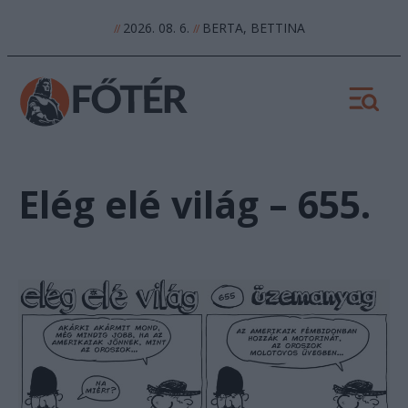
2026. 08. 6.
BERTA, BETTINA
//
//
Elég elé világ – 655.