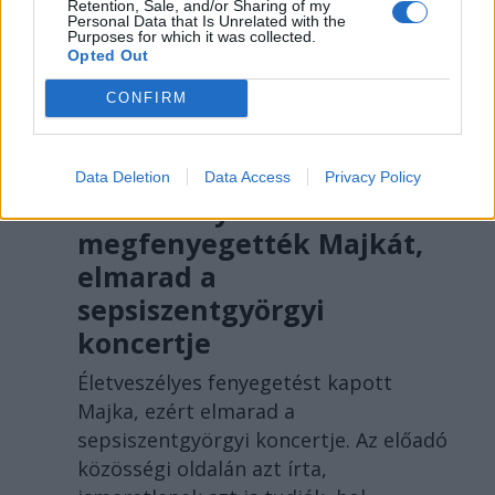
Retention, Sale, and/or Sharing of my
Personal Data that Is Unrelated with the
Purposes for which it was collected.
Opted Out
CONFIRM
SZÉKELYHON
Data Deletion
Data Access
Privacy Policy
Életveszélyesen
megfenyegették Majkát,
elmarad a
sepsiszentgyörgyi
koncertje
Életveszélyes fenyegetést kapott
Majka, ezért elmarad a
sepsiszentgyörgyi koncertje. Az előadó
közösségi oldalán azt írta,