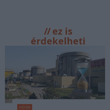
//
ez is
érdekelheti
FŐTÉR