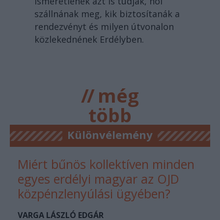
ismeretlenek azt is tudják, hol
szállnának meg, kik biztosítanák a
rendezvényt és milyen útvonalon
közlekednének Erdélyben.
//
még
több
főtér.ro
Különvélemény
Miért bűnös kollektíven minden
egyes erdélyi magyar az OJD
közpénzlenyúlási ügyében?
VARGA LÁSZLÓ EDGÁR