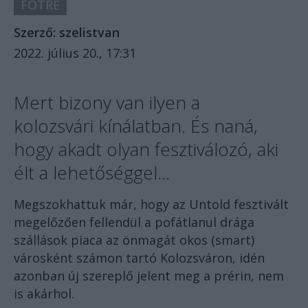
FŐTRÉ
Szerző:
szelistvan
2022. július 20., 17:31
Mert bizony van ilyen a
kolozsvári kínálatban. És naná,
hogy akadt olyan fesztiválozó, aki
élt a lehetőséggel...
Megszokhattuk már, hogy az Untold fesztivált
megelőzően fellendül a pofátlanul drága
szállások piaca az önmagát okos (smart)
városként számon tartó Kolozsváron, idén
azonban új szereplő jelent meg a prérin, nem
is akárhol.