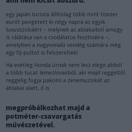
ami nem kicsit abszurd:
egy japán turista állítólag több mint tízezer
eurót pengetett ki négy napra az egyik
luxusszobáért – melynek az ablakaiból amúgy
is rálátása van a csodálatos fesztiválra –,
amelyben a nagyvonalú vendég számára még
egy DJ-pultot is felszereltek!
Ha esetleg Honda úrnak nem lesz elege abból
a több tucat lemezlovasból, aki majd reggeltől
reggelig fogja pakolni a zenemuzsikát az
ablakai alatt, ő is
megpróbálkozhat majd a
potméter-csavargatás
művészetével.