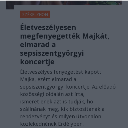
SZÉKELYHON
Életveszélyesen
megfenyegették Majkát,
elmarad a
sepsiszentgyörgyi
koncertje
Életveszélyes fenyegetést kapott
Majka, ezért elmarad a
sepsiszentgyörgyi koncertje. Az előadó
közösségi oldalán azt írta,
ismeretlenek azt is tudják, hol
szállnának meg, kik biztosítanák a
rendezvényt és milyen útvonalon
közlekednének Erdélyben.