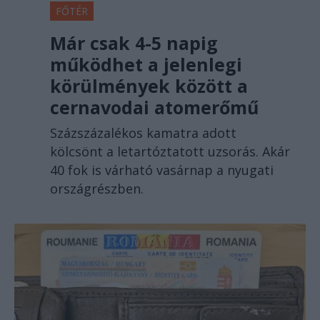
FŐTÉR
Már csak 4-5 napig
működhet a jelenlegi
körülmények között a
cernavodai atomerőmű
Százszázalékos kamatra adott
kölcsönt a letartóztatott uzsorás. Akár
40 fok is várható vasárnap a nyugati
országrészben.