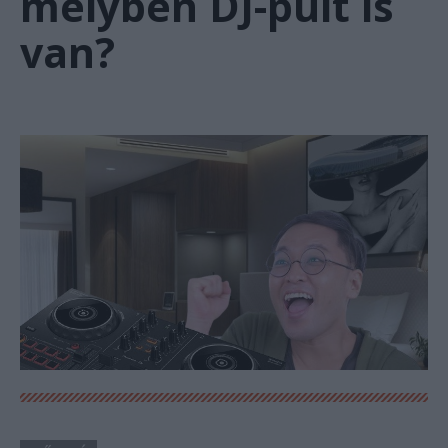
melyben DJ-pult is
van?