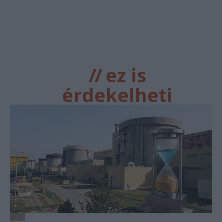
//
ez is
érdekelheti