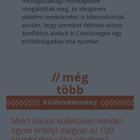
mezőgazdasági munkagépek
rongálódtak meg, és ideiglenes
védelmi rendeleteket is kibocsátottak
azután, hogy szombat délután súlyos
konfliktus alakult ki Csatószegen egy
elsőbbségadási vita nyomán.
//
még
több
főtér.ro
Különvélemény
Miért bűnös kollektíven minden
egyes erdélyi magyar az OJD
közpénzlenyúlási ügyében?