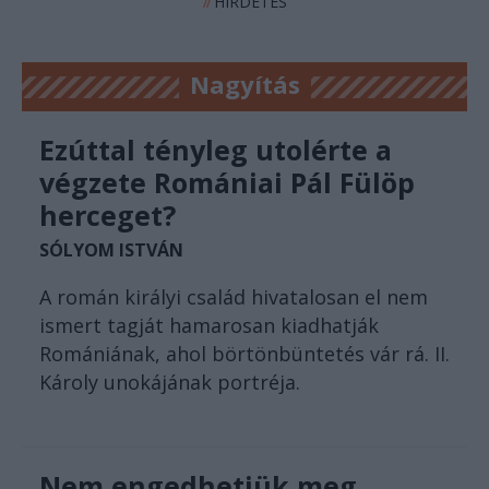
HIRDETÉS
//
Nagyítás
Ezúttal tényleg utolérte a
végzete Romániai Pál Fülöp
herceget?
SÓLYOM ISTVÁN
A román királyi család hivatalosan el nem
ismert tagját hamarosan kiadhatják
Romániának, ahol börtönbüntetés vár rá. II.
Károly unokájának portréja.
Nem engedhetjük meg