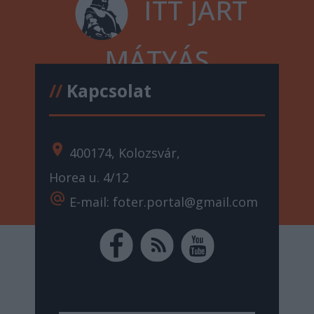
ITT JÁRT
MÁTYÁS
//
Kapcsolat
location_on
400174, Kolozsvár,
Horea u. 4/12
alternate_email
E-mail: foter.portal@gmail.com