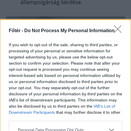
állampolgárság kérdése.
Főtér -
Do Not Process My Personal Information
If you wish to opt-out of the sale, sharing to third parties, or
processing of your personal or sensitive information for
targeted advertising by us, please use the below opt-out
section to confirm your selection. Please note that after your
opt-out request is processed you may continue seeing
interest-based ads based on personal information utilized by
us or personal information disclosed to third parties prior to
your opt-out. You may separately opt-out of the further
FŐTÉR
disclosure of your personal information by third parties on the
IAB’s list of downstream participants. This information may
A Román Rendőrség azt
also be disclosed by us to third parties on the
IAB’s List of
üzeni, semmiképpen ne
Downstream Participants
that may further disclose it to other
higgyenek a Román
third parties.
Rendőrségnek – hírmix
Personal Data Processing Opt Outs