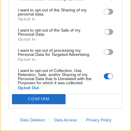
További híreink: sziklát akart a
I want to opt-out of the Sharing of my
personal data.
Dunába robbantani a hadsereg,
Opted In
egyelőre sikertelenül, az illetékes
I want to opt-out of the Sale of my
szerint pedig semmiféle korlátozás
Personal Data.
nem lesz a lakossági
Opted In
áramfogyasztásban.
I want to opt-out of processing my
Personal Data for Targeted Advertising.
Opted In
I want to opt-out of Collection, Use,
Retention, Sale, and/or Sharing of my
Personal Data that Is Unrelated with the
Purposes for which it was collected.
Opted Out
CONFIRM
Data Deletion
Data Access
Privacy Policy