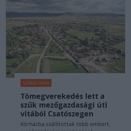
SZÉKELYHON
Tömegverekedés lett a
szűk mezőgazdasági úti
vitából Csatószegen
Kórházba szállítottak több embert,