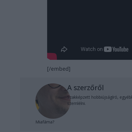
[/embed]
A szerzőről
Szakképzett hobbiújságíró, egyéb
szemlélni.
Miafáma?