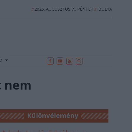
2026. AUGUSZTUS 7., PÉNTEK
IBOLYA
//
//
EK
ARCHÍVUM
//
UM
et nem
Különvélemény