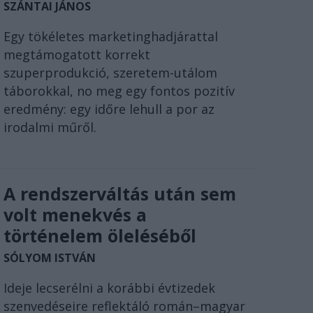
SZÁNTAI JÁNOS
Egy tökéletes marketinghadjárattal
megtámogatott korrekt
szuperprodukció, szeretem-utálom
táborokkal, no meg egy fontos pozitív
eredmény: egy időre lehull a por az
irodalmi műről.
A rendszerváltás után sem
volt menekvés a
történelem öleléséből
SÓLYOM ISTVÁN
Ideje lecserélni a korábbi évtizedek
szenvedéseire reflektáló román–magyar