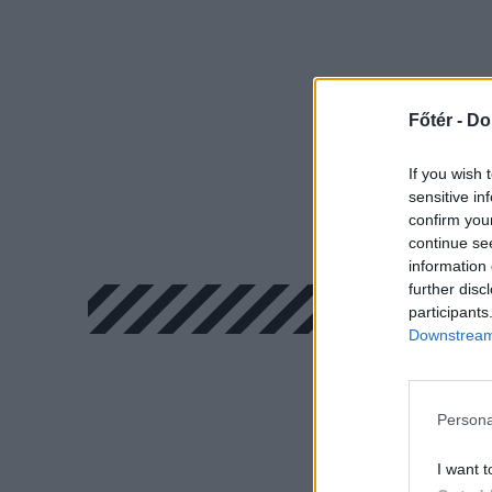
Főtér -
Do
If you wish 
sensitive in
confirm you
continue se
information 
further disc
participants
Downstream 
Persona
I want t