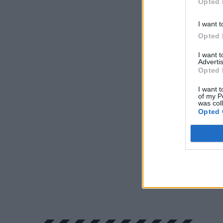
Opted 
I want t
Opted 
I want 
Advertis
Opted 
I want t
of my P
was col
Opted 