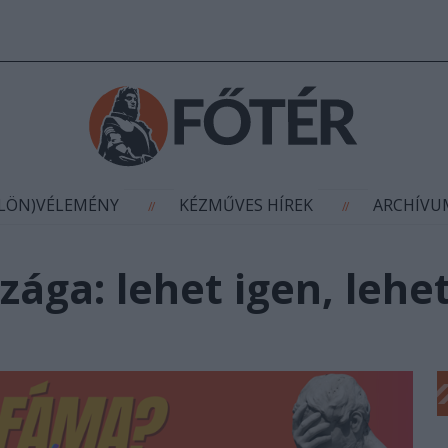
AGYÍTÁS
(KÜLÖN)VÉLEMÉNY
KÉZMŰVES HÍR
//
//
ÜLÖN)VÉLEMÉNY
KÉZMŰVES HÍREK
ARCHÍV
//
//
zága: lehet igen, leh