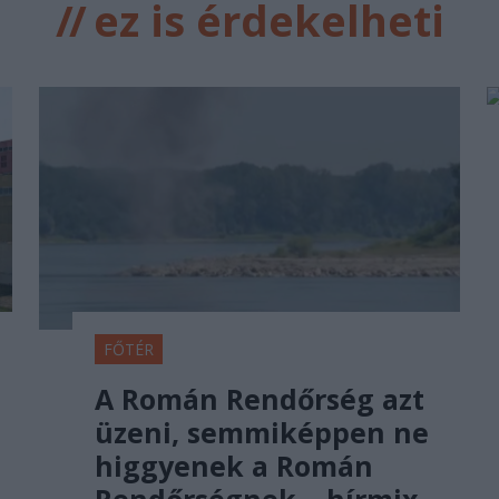
//
ez is érdekelheti
FŐTÉR
A Román Rendőrség azt
üzeni, semmiképpen ne
higgyenek a Román
Rendőrségnek – hírmix