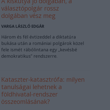
A kiskutya jó dolgában, a
választópolgár rossz
dolgában vész meg
VARGA LÁSZLÓ EDGÁR
Három és fél évtizeddel a diktatúra
bukása után a romániai polgárok közel
fele ismét rábólintana egy „kevésbé
demokratikus” rendszerre.
Kataszter-katasztrófa: milyen
tanulságai lehetnek a
földhivatal-rendszer
összeomlásának?