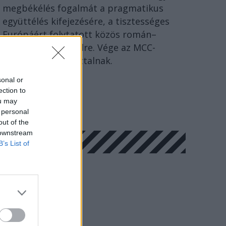
megbékélés fogalmát a pragmatikus
együttélés kifejezésére, a tisztességes
Európáért folytatott közös román–
magyar párbeszédre. Vége az MCC-
történészkerekasztalnak.
sonal or
ection to
ou may
 personal
out of the
 downstream
B’s List of