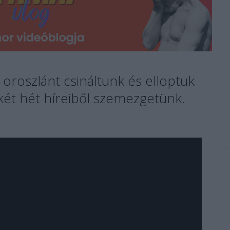
 oroszlánt csináltunk és elloptuk
 két hét híreiből szemezgetünk.