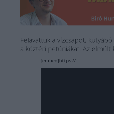
Felavattuk a vízcsapot, kutyából
a köztéri petúniákat. Az elmúlt
[embed]https://