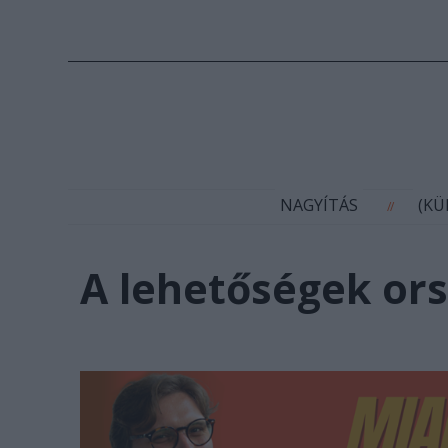
N
NAGYÍTÁS
(K
//
A lehetőségek ors