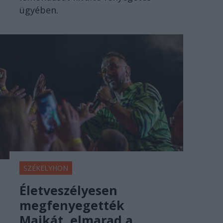
ügyében.
SZÉKELYHON
Életveszélyesen
megfenyegették
Majkát, elmarad a