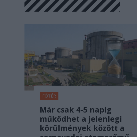
FŐTÉR
Már csak 4-5 napig
működhet a jelenlegi
körülmények között a
cernavodai atomerőmű