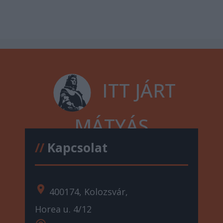
ITT JÁRT
MÁTYÁS
//
Kapcsolat
location_on
400174, Kolozsvár,
Horea u. 4/12