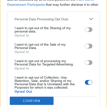
Dunába robbantani a hadsereg,
Downstream Participants
that may further disclose it to other
egyelőre sikertelenül, az illetékes
third parties.
szerint pedig semmiféle korlátozás
Personal Data Processing Opt Outs
nem lesz a lakossági
áramfogyasztásban.
I want to opt-out of the Sharing of my
personal data.
Opted In
I want to opt-out of the Sale of my
Personal Data.
Opted In
I want to opt-out of processing my
Personal Data for Targeted Advertising.
Opted In
I want to opt-out of Collection, Use,
Retention, Sale, and/or Sharing of my
Personal Data that Is Unrelated with the
Purposes for which it was collected.
Opted Out
CONFIRM