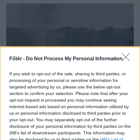
Főtér -
Do Not Process My Personal Information
If you wish to opt-out of the sale, sharing to third parties, or
processing of your personal or sensitive information for
FŐTÉR
targeted advertising by us, please use the below opt-out
A Román Rendőrség azt
section to confirm your selection. Please note that after your
opt-out request is processed you may continue seeing
üzeni, semmiképpen ne
interest-based ads based on personal information utilized by
higgyenek a Román
us or personal information disclosed to third parties prior to
your opt-out. You may separately opt-out of the further
Rendőrségnek – hírmix
disclosure of your personal information by third parties on the
IAB’s list of downstream participants. This information may
További híreink: sziklát akart a
also be disclosed by us to third parties on the
IAB’s List of