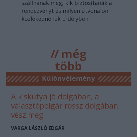
szállnának meg, kik biztosítanák a
rendezvényt és milyen útvonalon
közlekednének Erdélyben.
//
még
több
főtér.ro
Különvélemény
A kiskutya jó dolgában, a
választópolgár rossz dolgában
vész meg
VARGA LÁSZLÓ EDGÁR