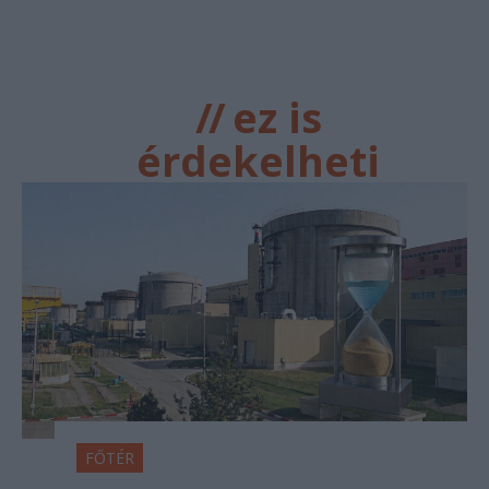
//
ez is
érdekelheti
FŐTÉR