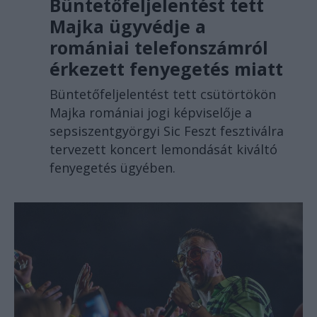
Büntetőfeljelentést tett
Majka ügyvédje a
romániai telefonszámról
érkezett fenyegetés miatt
Büntetőfeljelentést tett csütörtökön
Majka romániai jogi képviselője a
sepsiszentgyörgyi Sic Feszt fesztiválra
tervezett koncert lemondását kiváltó
fenyegetés ügyében.