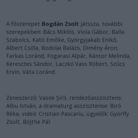
A főszerepet
Bogdán Zsolt
játssza, további
szerepekben: Bács Miklós, Viola Gábor, Balla
Szabolcs, Kató Emőke, Györgyjakab Enikő,
Albert Csilla, Bodolai Balázs, Dimény Áron,
Farkas Loránd, Fogarasi Alpár, Kántor Melinda,
Keresztes Sándor, Laczkó Vass Róbert, Szűcs
Ervin, Váta Loránd.
Zeneszerző: Vasile Șirli, rendezőasszisztens:
Albu István, a dramaturg asszisztense: Biró
Réka, videó: Cristian Pascariu, ügyelők: Györffy
Zsolt, Böjthe Pál.