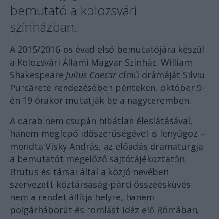
bemutató a kolozsvári
színházban.
A 2015/2016-os évad első bemutatójára készül
a Kolozsvári Állami Magyar Színház. William
Shakespeare
Julius Caesar
című drámáját Silviu
Purcărete rendezésében pénteken, október 9-
én 19 órakor mutatják be a nagyteremben.
A darab nem csupán hibátlan éleslátásával,
hanem meglepő időszerűségével is lenyűgöz –
mondta Visky András, az előadás dramaturgja
a bemutatót megelőző sajtótájékoztatón.
Brutus és társai által a közjó nevében
szervezett köztársaság-párti összeesküvés
nem a rendet állítja helyre, hanem
polgárháborút és romlást idéz elő Rómában.