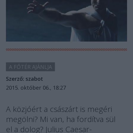
A FŐTÉR AJÁNLJA
Szerző:
szabot
2015. október 06., 18:27
A közjóért a császárt is megéri
megölni? Mi van, ha fordítva sül
el a dolog? Julius Caesar-