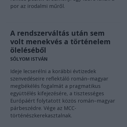
por az irodalmi műről.
A rendszerváltás után sem
volt menekvés a történelem
öleléséből
SÓLYOM ISTVÁN
Ideje lecserélni a korábbi évtizedek
szenvedéseire reflektáló román–magyar
megbékélés fogalmát a pragmatikus
együttélés kifejezésére, a tisztességes
Európáért folytatott közös román–magyar
párbeszédre. Vége az MCC-
történészkerekasztalnak.