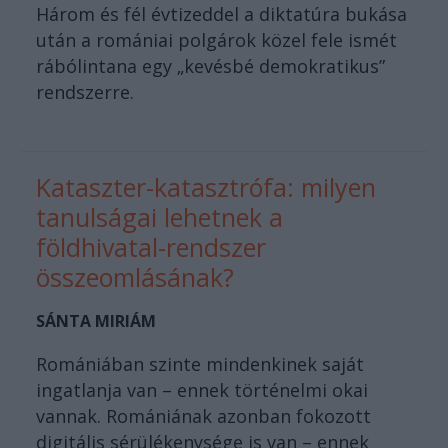
Három és fél évtizeddel a diktatúra bukása
után a romániai polgárok közel fele ismét
rábólintana egy „kevésbé demokratikus”
rendszerre.
Kataszter-katasztrófa: milyen
tanulságai lehetnek a
földhivatal-rendszer
összeomlásának?
SÁNTA MIRIÁM
Romániában szinte mindenkinek saját
ingatlanja van – ennek történelmi okai
vannak. Romániának azonban fokozott
digitális sérülékenysége is van – ennek