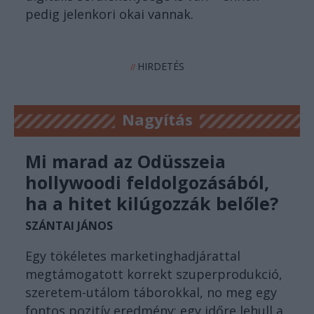
pedig jelenkori okai vannak.
HIRDETÉS
//
Nagyítás
Mi marad az Odüsszeia
hollywoodi feldolgozásából,
ha a hitet kilúgozzák belőle?
SZÁNTAI JÁNOS
Egy tökéletes marketinghadjárattal
megtámogatott korrekt szuperprodukció,
szeretem-utálom táborokkal, no meg egy
fontos pozitív eredmény: egy időre lehull a