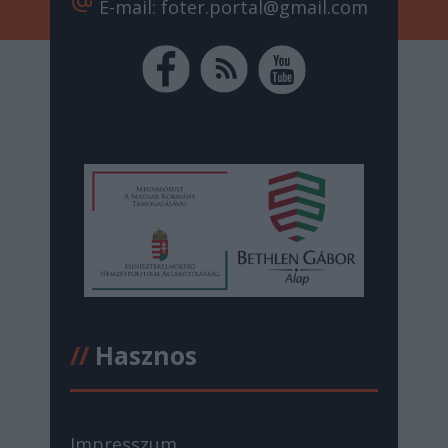
alternate_email
E-mail: foter.portal@gmail.com
//
Hasznos
Impresszum