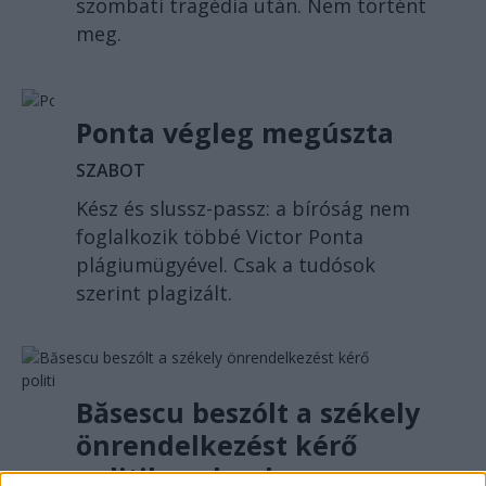
szombati tragédia után. Nem történt
meg.
Ponta végleg megúszta
SZABOT
Kész és slussz-passz: a bíróság nem
foglalkozik többé Victor Ponta
plágiumügyével. Csak a tudósok
szerint plagizált.
Băsescu beszólt a székely
önrendelkezést kérő
politikusoknak