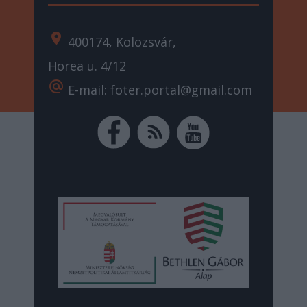
location_on
400174, Kolozsvár,
Horea u. 4/12
alternate_email
E-mail: foter.portal@gmail.com