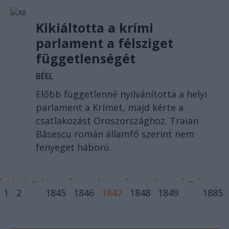
Kikiáltotta a krími
parlament a félsziget
függetlenségét
BÉEL
Előbb függetlenné nyilvánította a helyi
parlament a Krímet, majd kérte a
csatlakozást Oroszországhoz. Traian
Băsescu román államfő szerint nem
fenyeget háború.
...
...
1
2
1845
1846
1847
1848
1849
1885