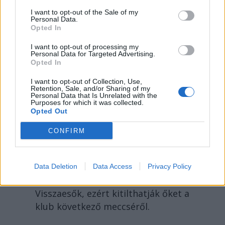
ellen, miközben a román kormányban
I want to opt-out of the Sale of my
magyar miniszterek is ülnek. A
Personal Data.
Opted In
főkülügyér szerint a magyar honosítási
törvény inkább etnikai alapú, mint a
I want to opt-out of processing my
Personal Data for Targeted Advertising.
román. Holott alapjául épp a román
Opted In
jogszabály szolgált.
I want to opt-out of Collection, Use,
Retention, Sale, and/or Sharing of my
Personal Data that Is Unrelated with the
Purposes for which it was collected.
Opted Out
Otthon húzták ki a gyufát
a Steaua-drukkerek
CONFIRM
SZABOT
Már a bukaresti lelátókon is küldték ki
Data Deletion
Data Access
Privacy Policy
a magyarokat az országból.
Visszaesők, ezért kitilthatják őket a
klub következő meccséről.