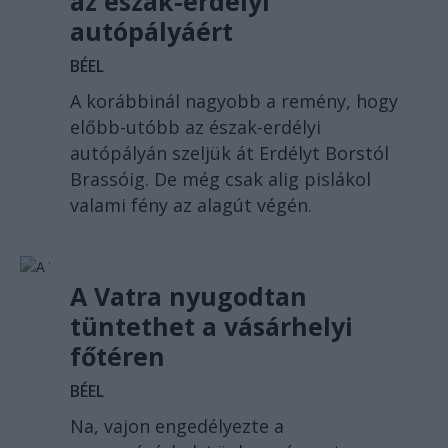
az észak-erdélyi
autópályáért
BÉEL
A korábbinál nagyobb a remény, hogy
előbb-utóbb az észak-erdélyi
autópályán szeljük át Erdélyt Borstól
Brassóig. De még csak alig pislákol
valami fény az alagút végén.
A Vatra nyugodtan
tüntethet a vásárhelyi
főtéren
BÉEL
Na, vajon engedélyezte a