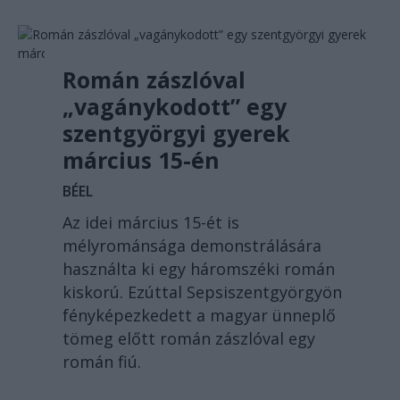
Román zászlóval
„vagánykodott” egy
szentgyörgyi gyerek
március 15-én
BÉEL
Az idei március 15-ét is
mélyrománsága demonstrálására
használta ki egy háromszéki román
kiskorú. Ezúttal Sepsiszentgyörgyön
fényképezkedett a magyar ünneplő
tömeg előtt román zászlóval egy
román fiú.