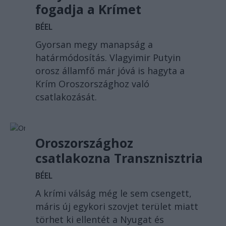
fogadja a Krímet
BÉEL
Gyorsan megy manapság a
határmódosítás. Vlagyimir Putyin
orosz államfő már jóvá is hagyta a
Krím Oroszországhoz való
csatlakozását.
Oroszországhoz
csatlakozna Transznisztria
BÉEL
A krími válság még le sem csengett,
máris új egykori szovjet terület miatt
törhet ki ellentét a Nyugat és