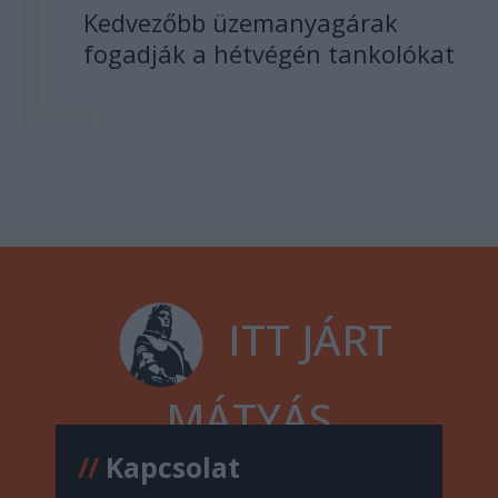
Kedvezőbb üzemanyagárak
fogadják a hétvégén tankolókat
ITT JÁRT
MÁTYÁS
//
Kapcsolat