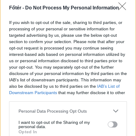
BÉEL
Főtér -
Do Not Process My Personal Information
Románia belügyének tartja Traian
If you wish to opt-out of the sale, sharing to third parties, or
Băsescu államfő az ország
processing of your personal or sensitive information for
közigazgatási átalakítását. Ezért
targeted advertising by us, please use the below opt-out
bírálta a székely autonómiát
section to confirm your selection. Please note that after your
opt-out request is processed you may continue seeing
szorgalmazó magyarországi
interest-based ads based on personal information utilized by
politikusokat. Egyben kérte az
us or personal information disclosed to third parties prior to
autonómia fogalmának tisztázását.
your opt-out. You may separately opt-out of the further
disclosure of your personal information by third parties on the
IAB’s list of downstream participants. This information may
also be disclosed by us to third parties on the
IAB’s List of
Bukaresti támadás a
Downstream Participants
that may further disclose it to other
third parties.
könnyített honosítás ellen
Personal Data Processing Opt Outs
BÉEL
I want to opt-out of the Sharing of my
Titus Corlățean román külügyminiszter
personal data.
újabb fronton támad a magyarok
Opted In