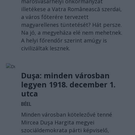
marosvásárhelyi önkormányzat
illetékese a Vatra Românească szerdai,
a város főterére tervezett
magyarellenes tüntetését? Hát persze.
Na jó, a megyeháza elé nem mehetnek.
A helyi főrendőr szerint amúgy is
civilizáltak lesznek.
Duşa: minden városban
legyen 1918. december 1.
utca
BÉEL
Minden városban kötelezővé tenné
Mircea Duşa Hargita megyei
szociáldemokrata párti képviselő,