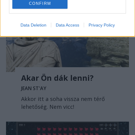
CONFIRM
Data Deletion
Data Access
Privacy Policy
Akar Ön dák lenni?
JEAN ST'AY
Akkor itt a soha vissza nem térő
lehetőség. Nem vicc!