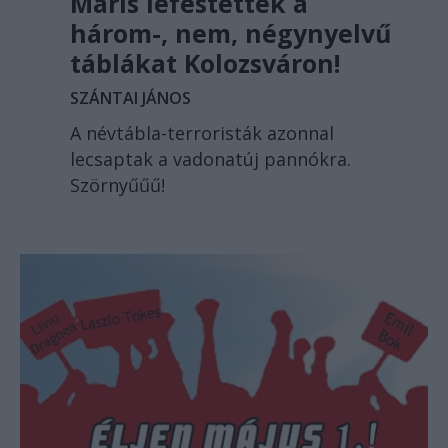
Máris lefestették a
három-, nem, négynyelvű
táblákat Kolozsváron!
SZÁNTAI JÁNOS
A névtábla-terroristák azonnal
lecsaptak a vadonatúj pannókra.
Szörnyűűű!