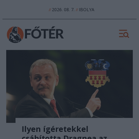
2026. 08. 7.
IBOLYA
//
//
Ilyen ígéretekkel
csábította Dragnea az