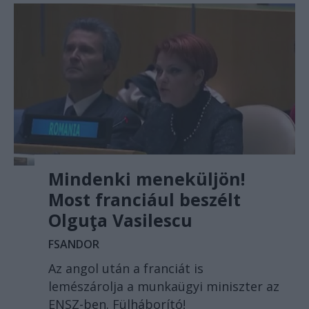
Mindenki meneküljön!
Most franciául beszélt
Olguţa Vasilescu
FSANDOR
Az angol után a franciát is
lemészárolja a munkaügyi miniszter az
ENSZ-ben. Fülháborító!