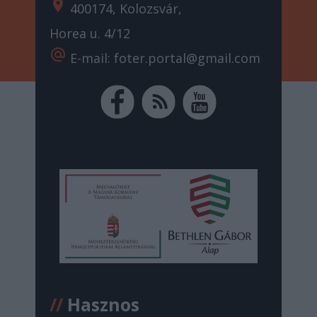
location_on
400174, Kolozsvár,
Horea u. 4/12
alternate_email
E-mail: foter.portal@gmail.com
//
Hasznos