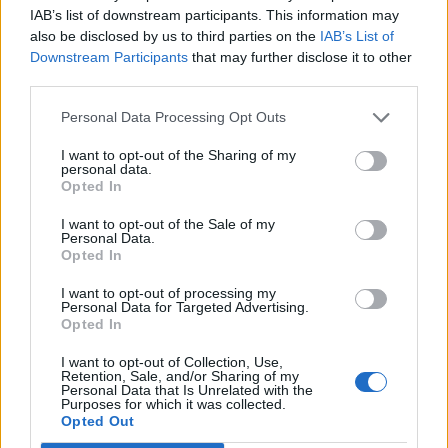
IAB’s list of downstream participants. This information may
also be disclosed by us to third parties on the
IAB’s List of
Downstream Participants
that may further disclose it to other
third parties.
Personal Data Processing Opt Outs
I want to opt-out of the Sharing of my
personal data.
Opted In
Miért nem tudott egy
I want to opt-out of the Sale of my
Personal Data.
román kenyeret venni a
Opted In
Székelyföldön?
I want to opt-out of processing my
Personal Data for Targeted Advertising.
JEAN ST'AY
Opted In
Ismét szertefoszlott egy nemzeti
I want to opt-out of Collection, Use,
mítosz. Figyelem: TRIKOLÓR
Retention, Sale, and/or Sharing of my
Personal Data that Is Unrelated with the
HUMORVESZÉLY!
Purposes for which it was collected.
Opted Out