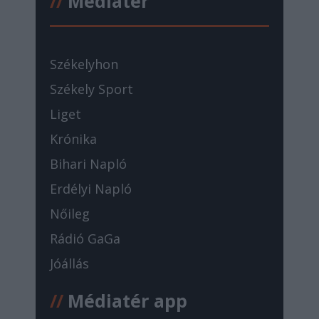
//
Médiatér
Székelyhon
Székely Sport
Liget
Krónika
Bihari Napló
Erdélyi Napló
Nőileg
Rádió GaGa
Jóállás
//
Médiatér app