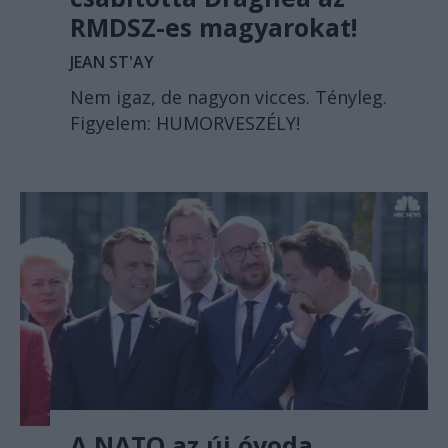
RMDSZ-es magyarokat!
JEAN ST'AY
Nem igaz, de nagyon vicces. Tényleg.
Figyelem: HUMORVESZÉLY!
A NATO az új óvoda