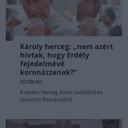
Károly herceg: „nem azért
hívtak, hogy Erdély
fejedelmévé
koronázzanak?”
FŐTÉR.RO
A walesi herceg kissé csalódottan
távozott Romániából.