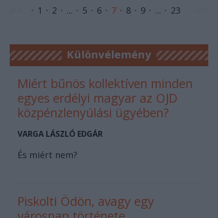
1
2
...
5
6
7
8
9
...
23
Különvélemény
Miért bűnös kollektíven minden
egyes erdélyi magyar az OJD
közpénzlenyúlási ügyében?
VARGA LÁSZLÓ EDGÁR
És miért nem?
Piskolti Ödön, avagy egy
városnap története