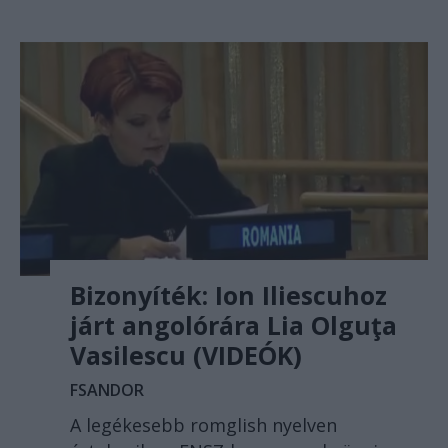
Bizonyíték: Ion Iliescuhoz
járt angolórára Lia Olguţa
Vasilescu (VIDEÓK)
FSANDOR
A legékesebb romglish nyelven