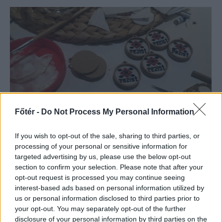
Főtér -
Do Not Process My Personal Information
Itt a tavasz, itt a nyúl...
If you wish to opt-out of the sale, sharing to third parties, or
meg a #rezist!
processing of your personal or sensitive information for
targeted advertising by us, please use the below opt-out
JEAN ST'AY
section to confirm your selection. Please note that after your
opt-out request is processed you may continue seeing
Ha március, akkor forradalom!
interest-based ads based on personal information utilized by
us or personal information disclosed to third parties prior to
your opt-out. You may separately opt-out of the further
disclosure of your personal information by third parties on the