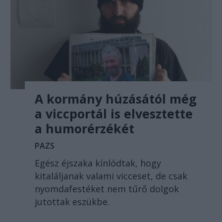
A kormány húzásától még
a viccportál is elvesztette
a humorérzékét
PAZS
Egész éjszaka kínlódtak, hogy
kitaláljanak valami vicceset, de csak
nyomdafestéket nem tűrő dolgok
jutottak eszükbe.