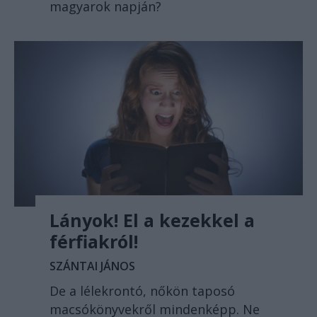
magyarok napján?
Lányok! El a kezekkel a
férfiakról!
SZÁNTAI JÁNOS
De a lélekrontó, nőkön taposó
macsókönyvekről mindenképp. Ne