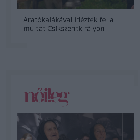
Aratókalákával idézték fel a
múltat Csíkszentkirályon