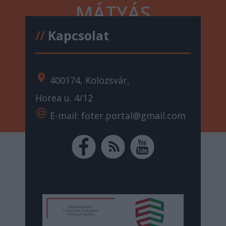
MÁTYÁS
//
Kapcsolat
location_on
400174, Kolozsvár,
Horea u. 4/12
alternate_email
E-mail: foter.portal@gmail.com