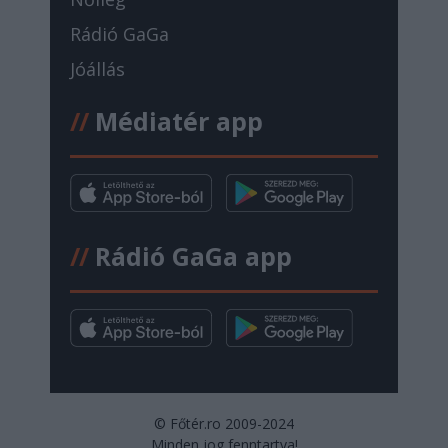
Rádió GaGa
Jóállás
//
Médiatér app
//
Rádió GaGa app
© Főtér.ro 2009-2024
Minden jog fenntartva!