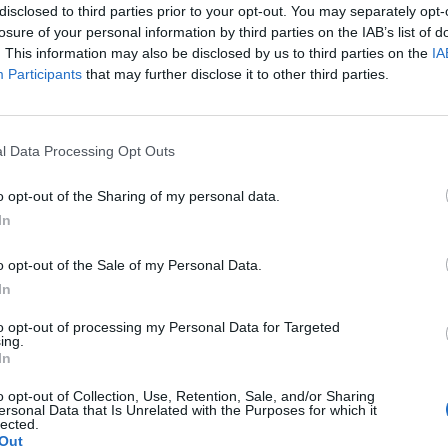
//
Hasznos
//
disclosed to third parties prior to your opt-out. You may separately opt-
losure of your personal information by third parties on the IAB’s list of
. This information may also be disclosed by us to third parties on the
IA
Participants
that may further disclose it to other third parties.
Impresszum
Sz
Kiadványaink
Sz
l Data Processing Opt Outs
Szerzői jogok
Li
o opt-out of the Sharing of my personal data.
Adatvédelmi tájékoztató
Kr
In
Cookie-kezelési tájékoztató
Bi
o opt-out of the Sale of my Personal Data.
Hozzászólási szabályzat
Er
In
Írjon nekünk
Nő
to opt-out of processing my Personal Data for Targeted
ing.
Támogatások
Rá
In
Médiaajánlat
Jó
o opt-out of Collection, Use, Retention, Sale, and/or Sharing
ersonal Data that Is Unrelated with the Purposes for which it
lected.
//
Out