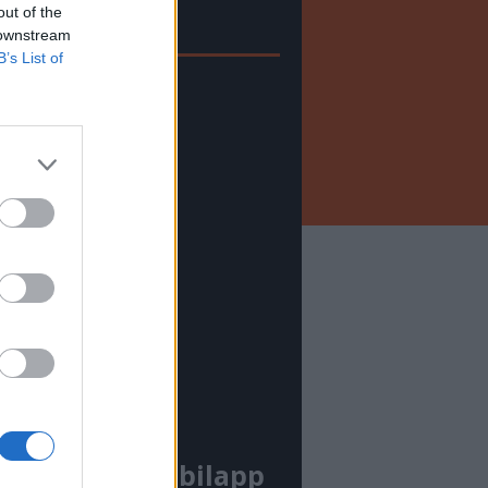
Médiatér
out of the
 downstream
B’s List of
ékelyhon
ékely Sport
get
ónika
hari Napló
délyi Napló
ileg
dió GaGa
állás
Médiatér mobilapp