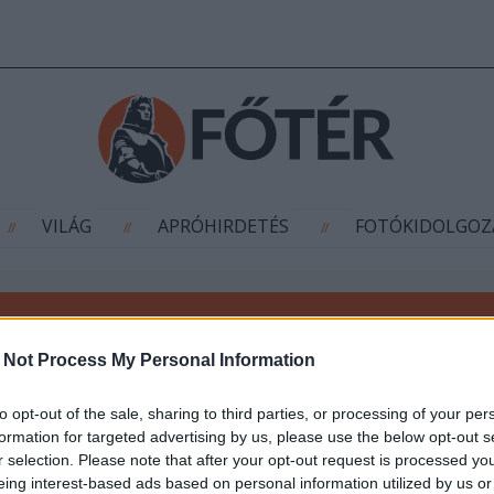
IS
SPORT
VILÁG
APRÓHIRDETÉS
//
//
/
VILÁG
APRÓHIRDETÉS
FOTÓKIDOLGOZ
//
//
//
 Not Process My Personal Information
ITT JÁRT MÁTYÁS
to opt-out of the sale, sharing to third parties, or processing of your per
formation for targeted advertising by us, please use the below opt-out s
r selection. Please note that after your opt-out request is processed y
eing interest-based ads based on personal information utilized by us or