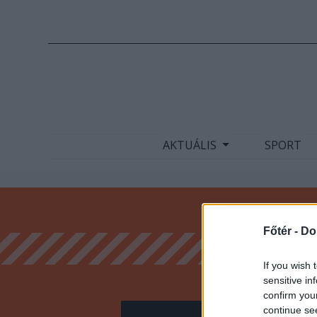
AKTUÁL
AKTUÁLIS
SPORT
Főtér -
Do
If you wish 
sensitive in
confirm you
continue se