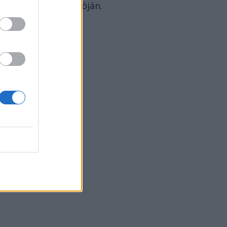
Könyvhét megnyitóján.