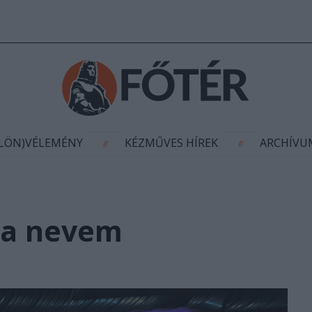
AGYÍTÁS
(KÜLÖN)VÉLEMÉNY
KÉZMŰVES HÍR
//
//
ÜLÖN)VÉLEMÉNY
KÉZMŰVES HÍREK
ARCHÍV
//
//
k a nevem