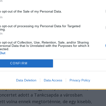
In
o opt-out of the Sale of my Personal Data.
In
to opt-out of processing my Personal Data for Targeted
ing.
In
o opt-out of Collection, Use, Retention, Sale, and/or Sharing
ersonal Data that Is Unrelated with the Purposes for which it
lected.
Out
CONFIRM
Data Deletion
Data Access
Privacy Policy
tavalyi Kolozsvári Magyar Napokon hatalmas,
koncertet adott a Tankcsapda a városban.
ett volna ennek megtörténnie, de egy kisebb,