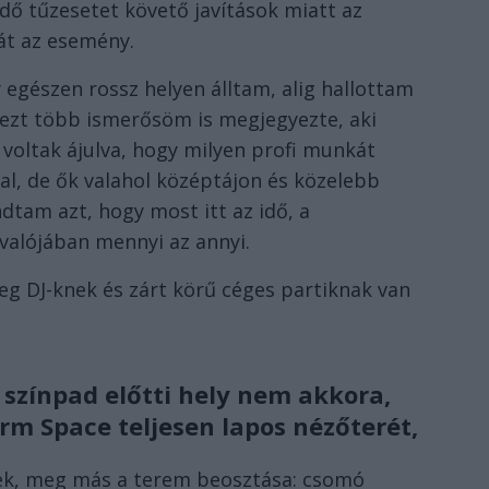
ő tűzesetet követő javítások miatt az
át az esemény.
egészen rossz helyen álltam, alig hallottam
– ezt több ismerősöm is megjegyezte, aki
 voltak ájulva, hogy milyen profi munkát
l, de ők valahol középtájon és közelebb
dtam azt, hogy most itt az idő, a
valójában mennyi az annyi.
leg DJ-knek és zárt körű céges partiknak van
színpad előtti hely nem akkora,
rm Space teljesen lapos nézőterét,
bbek, meg más a terem beosztása: csomó