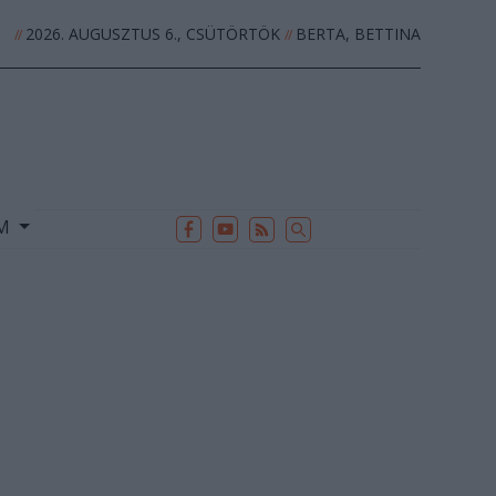
2026. AUGUSZTUS 6., CSÜTÖRTÖK
BERTA, BETTINA
//
//
EK
ARCHÍVUM
//
UM