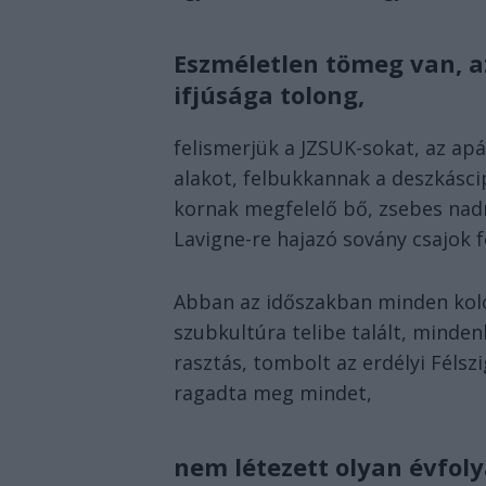
Eszméletlen tömeg van, a
ifjúsága tolong,
felismerjük a JZSUK-sokat, az ap
alakot, felbukkannak a deszkásci
kornak megfelelő bő, zsebes nadr
Lavigne-re hajazó sovány csajok 
Abban az időszakban minden koloz
szubkultúra telibe talált, minden
rasztás, tombolt az erdélyi Félsz
ragadta meg mindet,
nem létezett olyan évfol