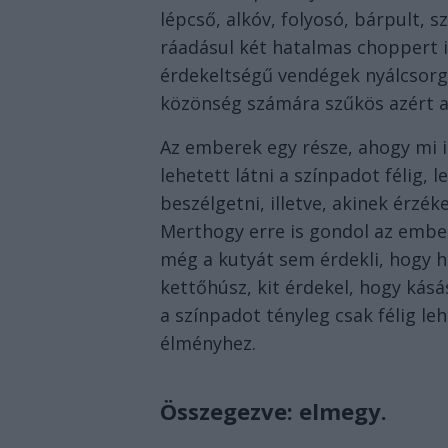
lépcső, alkóv, folyosó, bárpult, 
ráadásul két hatalmas choppert is
érdekeltségű vendégek nyálcsorga
közönség számára szűkös azért a 
Az emberek egy része, ahogy mi i
lehetett látni a színpadot félig, l
beszélgetni, illetve, akinek érzék
Merthogy erre is gondol az ember
még a kutyát sem érdekli, hogy h
kettőhúsz, kit érdekel, hogy kás
a színpadot tényleg csak félig le
élményhez.
Összegezve: elmegy.