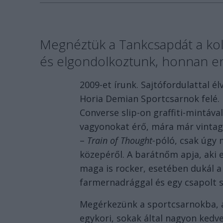
Megnéztük a Tankcsapdát a kol
és elgondolkoztunk, honnan enn
2009-et írunk. Sajtófordulattal é
Horia Demian Sportcsarnok felé. 
Converse slip-on graffiti-mintáv
vagyonokat érő, mára már vinta
–
Train of Thought-
póló, csak úgy 
közepéről. A barátnőm apja, aki 
maga is rocker, esetében dukál a
farmernadrággal és egy csapolt s
Megérkezünk a sportcsarnokba, a
egykori, sokak által nagyon kedve