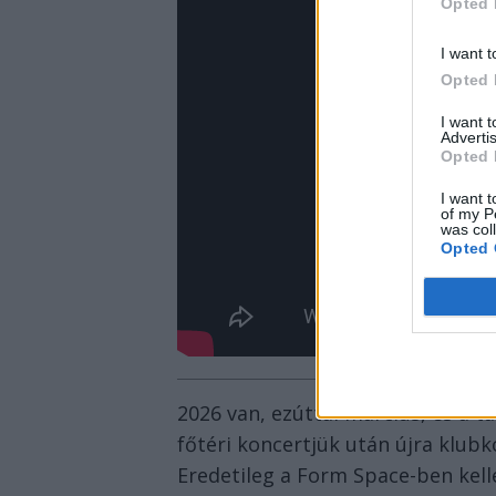
Opted 
I want t
Opted 
I want 
Advertis
Opted 
I want t
of my P
was col
Opted 
2026 van, ezúttal március, és a 
főtéri koncertjük után újra klub
Eredetileg a Form Space-ben kell