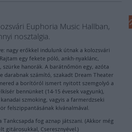
ozsvári Euphoria Music Hallban,
yi nosztalgia.
lve: nagy erőkkel indulunk útnak a kolozsvári
Rajtam egy fekete póló, ankh-nyaklánc,
al, szürke hanorák. A barátnőmön egy, azóta
ge darabnak számító, szakadt Dream Theater
mered a borítóról ismert nyitott szemgolyó a
elkísér bennünket (14-15 évesek vagyunk),
 kanadai szmoking, vagyis a farmerdzseki
ör felszippantásának kívánalmával.
 Tankcsapda fog aznap játszani. (Akkor még
lt gitárosukkal, Cseresznyével.)