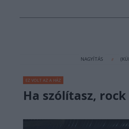
N
NAGYÍTÁS
(K
//
EZ VOLT AZ A HÁZ
Ha szólítasz, roc