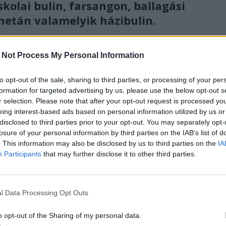
skolai bulin, farsangon, ballagási
netán valamelyik házibulin.
honnan.
 Not Process My Personal Information
jövőre lesz tehát ez az emlék nagykorú…) az
hangfal szinte kettészakította a belünket.
„A
to opt-out of the sale, sharing to third parties, or processing of your per
formation for targeted advertising by us, please use the below opt-out s
tele van gombokkal…”
, mi meg hangfalhoz
r selection. Please note that after your opt-out request is processed y
k hangosítási beállításai és az efféle, nekem
eing interest-based ads based on personal information utilized by us or
eckedések akkor még nem érdekeltek, de
disclosed to third parties prior to your opt-out. You may separately opt-
losure of your personal information by third parties on the IAB’s list of
. Csapzottra, izzadtra csápoltuk a hajunkat,
. This information may also be disclosed by us to third parties on the
IA
rálástól a talpam, az akkor már elég hosszú
Participants
that may further disclose it to other third parties.
nnyira összeverődött. Rekedtre üvöltöttük
szavát odabent.
l Data Processing Opt Outs
o opt-out of the Sharing of my personal data.