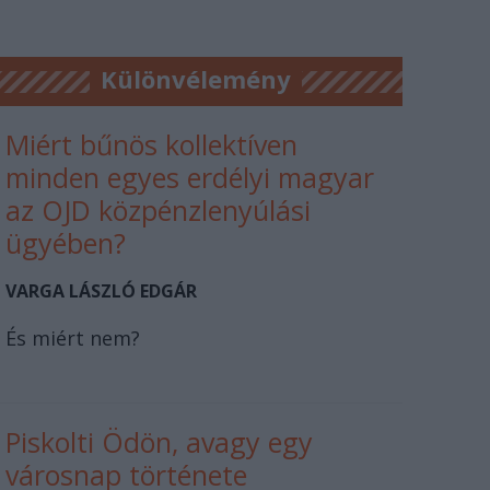
Különvélemény
Miért bűnös kollektíven
minden egyes erdélyi magyar
az OJD közpénzlenyúlási
ügyében?
VARGA LÁSZLÓ EDGÁR
És miért nem?
Piskolti Ödön, avagy egy
városnap története