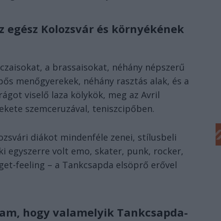
z egész Kolozsvár és környékének
áczaisokat, a brassaisokat, néhány népszerű
pős menőgyerekek, néhány rasztás alak, és a
ágot viselő laza kölykök, meg az Avril
fekete szemceruzával, teniszcipőben.
svári diákot mindenféle zenei, stílusbeli
ki egyszerre volt emo, skater, punk, rocker,
iget-feeling – a Tankcsapda elsöprő erővel
yam, hogy valamelyik Tankcsapda-