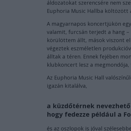
áldozatokat szerencsére nem szed
Euphoria Music Hallba költözött 
A magyarnapos koncertjükön egy 
valamit, furcsán terjedt a hang 
körülöttem állt, mások viszont el
végeztek eszméletlen produkcióva
álltak a téren. Ennek fejében mon
klubkoncert lesz a megmondója, 
Az Euphoria Music Hall valószínű
igazán kitalálva,
a küzdőtérnek nevezhető 
hogy fedezze például a Fo
és az oszlopok is jóval szélese