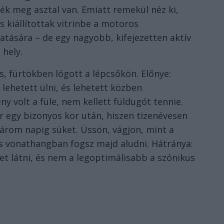
szék meg asztal van. Emiatt remekül néz ki,
 kiállítottak vitrinbe a motoros
tására – de egy nagyobb, kifejezetten aktív
hely.
s, fürtökben lógott a lépcsőkön. Előnye:
e lehetett ülni, és lehetett közben
eny volt a füle, nem kellett füldugót tennie.
 egy bizonyos kor után, hiszen tizenévesen
árom napig süket. Üssön, vágjon, mint a
ás vonathangban fogsz majd aludni. Hátránya:
het látni, és nem a legoptimálisabb a szónikus