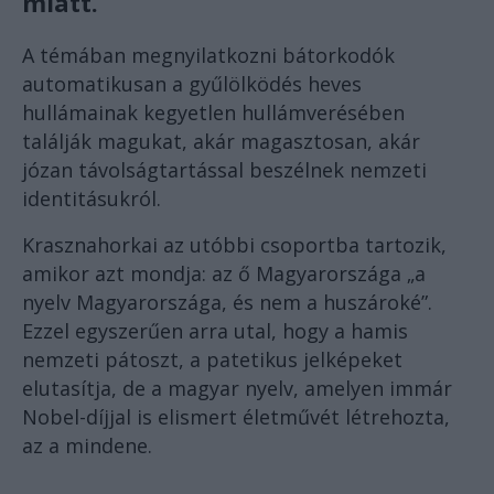
miatt.
A témában megnyilatkozni bátorkodók
automatikusan a gyűlölködés heves
hullámainak kegyetlen hullámverésében
találják magukat, akár magasztosan, akár
józan távolságtartással beszélnek nemzeti
identitásukról.
Krasznahorkai az utóbbi csoportba tartozik,
amikor azt mondja: az ő Magyarországa „a
nyelv Magyarországa, és nem a huszároké”.
Ezzel egyszerűen arra utal, hogy a hamis
nemzeti pátoszt, a patetikus jelképeket
elutasítja, de a magyar nyelv, amelyen immár
Nobel-díjjal is elismert életművét létrehozta,
az a mindene.