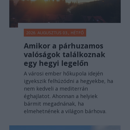
2026. AUGUSZTUS 03., HÉTFŐ
Amikor a párhuzamos
valóságok találkoznak
egy hegyi legelőn
A városi ember hőkupola idején
igyekszik felhúzódni a hegyekbe, ha
nem kedveli a mediterrán
éghajlatot. Ahonnan a helyiek
bármit megadnának, ha
elmehetnének a világon bárhova.