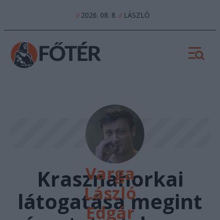
2026. 08. 8.
LÁSZLÓ
//
//
Varga
Krasznahorkai
László
látogatása megint
Edgár