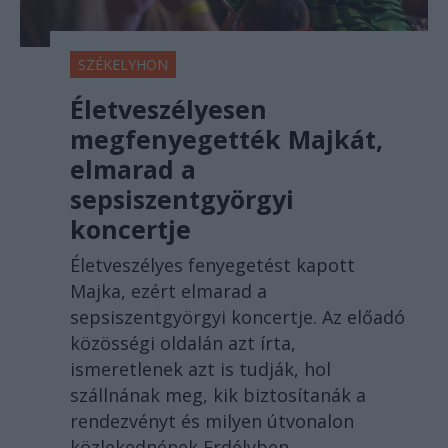
SZÉKELYHON
Életveszélyesen
megfenyegették Majkát,
elmarad a
sepsiszentgyörgyi
koncertje
Életveszélyes fenyegetést kapott
Majka, ezért elmarad a
sepsiszentgyörgyi koncertje. Az előadó
közösségi oldalán azt írta,
ismeretlenek azt is tudják, hol
szállnának meg, kik biztosítanák a
rendezvényt és milyen útvonalon
közlekednének Erdélyben.