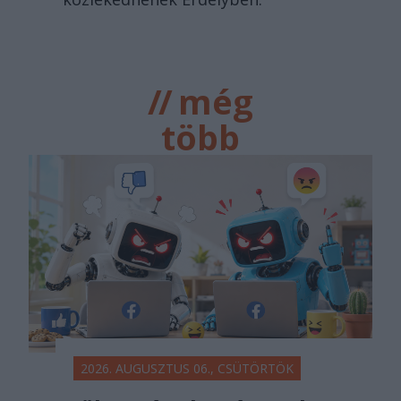
//
még
több
főtér.ro
2026. AUGUSZTUS 06., CSÜTÖRTÖK