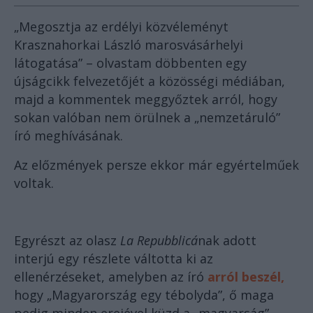
„Megosztja az erdélyi közvéleményt
Krasznahorkai László marosvásárhelyi
látogatása” – olvastam döbbenten egy
újságcikk felvezetőjét a közösségi médiában,
majd a kommentek meggyőztek arról, hogy
sokan valóban nem örülnek a „nemzetáruló”
író meghívásának.
Az előzmények persze ekkor már egyértelműek
voltak.
Egyrészt az olasz
La Repubblicá
nak adott
interjú egy részlete váltotta ki az
ellenérzéseket, amelyben az író
arról beszél,
hogy „Magyarország egy tébolyda”, ő maga