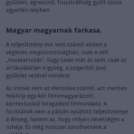
gyűlölet, agresszió, frusztráltság gyűlt össze
egyetlen népben.
Magyar magyarnak farkasa.
A teljesítmény mit sem számít ebben a
végletes megosztottságban, csak a vélt
„hovatartozás”. Vagy talán már az sem, csak az
artikulálatlan irigység, a zsigerből jövő
gyűlölet vezérel mindent.
Az írónak nem az életműve számít, azt menten
felülírja egy-két félremagyarázott,
kontextusból kiragadott félmondata. A
focistának nem a pályán nyújtott teljesítménye
a lényeg, hanem az, hogy milyen nevetséges a
ruhája. És még hosszan sorolhatnánk a