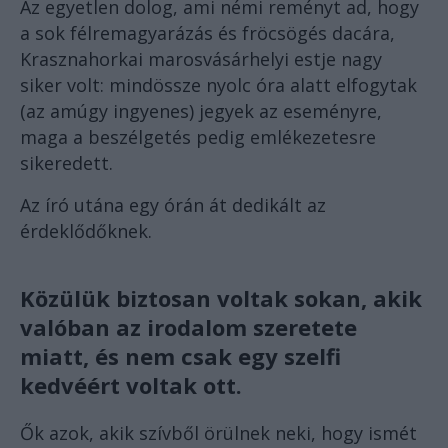
Az egyetlen dolog, ami némi reményt ad, hogy
a sok félremagyarázás és fröcsögés dacára,
Krasznahorkai marosvásárhelyi estje nagy
siker volt: mindössze nyolc óra alatt elfogytak
(az amúgy ingyenes) jegyek az eseményre,
maga a beszélgetés pedig emlékezetesre
sikeredett.
Az író utána egy órán át dedikált az
érdeklődőknek.
Közülük biztosan voltak sokan, akik
valóban az irodalom szeretete
miatt, és nem csak egy szelfi
kedvéért voltak ott.
Ők azok, akik szívből örülnek neki, hogy ismét