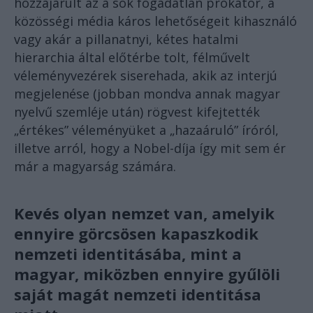
hozzájárult az a sok fogadatlan prókátor, a
közösségi média káros lehetőségeit kihasználó
vagy akár a pillanatnyi, kétes hatalmi
hierarchia által előtérbe tolt, félművelt
véleményvezérek siserehada, akik az interjú
megjelenése (jobban mondva annak magyar
nyelvű szemléje után) rögvest kifejtették
„értékes” véleményüket a „hazaáruló” íróról,
illetve arról, hogy a Nobel-díja így mit sem ér
már a magyarság számára.
Kevés olyan nemzet van, amelyik
ennyire görcsösen kapaszkodik
nemzeti identitásába, mint a
magyar, miközben ennyire gyűlöli
saját magát nemzeti identitása