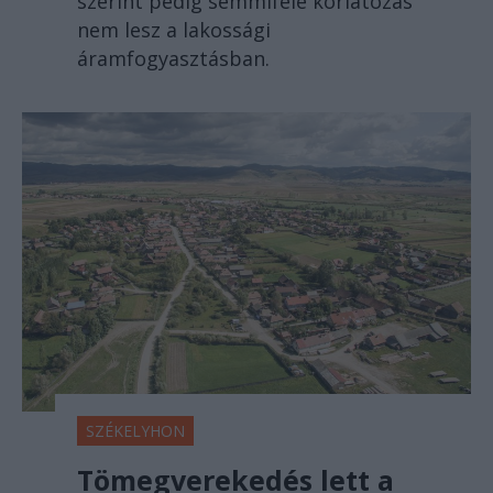
szerint pedig semmiféle korlátozás
nem lesz a lakossági
áramfogyasztásban.
SZÉKELYHON
Tömegverekedés lett a