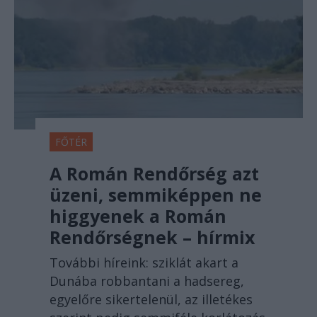
FŐTÉR
A Román Rendőrség azt
üzeni, semmiképpen ne
higgyenek a Román
Rendőrségnek – hírmix
További híreink: sziklát akart a
Dunába robbantani a hadsereg,
egyelőre sikertelenül, az illetékes