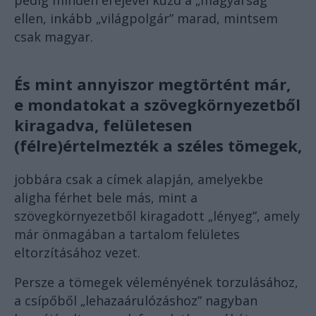
pedig minden erejével küzd a „magyarság”
ellen, inkább „világpolgár” marad, mintsem
csak magyar.
És mint annyiszor megtörtént már,
e mondatokat a szövegkörnyezetből
kiragadva, felületesen
(félre)értelmezték a széles tömegek,
jobbára csak a címek alapján, amelyekbe
aligha férhet bele más, mint a
szövegkörnyezetből kiragadott „lényeg”, amely
már önmagában a tartalom felületes
eltorzításához vezet.
Persze a tömegek véleményének torzulásához,
a csípőből „lehazaárulózáshoz” nagyban