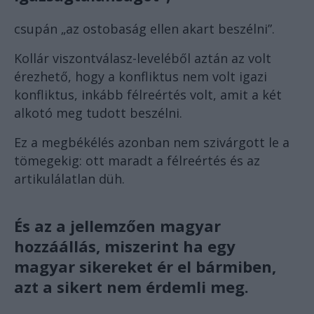
csupán „az ostobaság ellen akart beszélni”.
Kollár viszontválasz-leveléből aztán az volt
érezhető, hogy a konfliktus nem volt igazi
konfliktus, inkább félreértés volt, amit a két
alkotó meg tudott beszélni.
Ez a megbékélés azonban nem szivárgott le a
tömegekig: ott maradt a félreértés és az
artikulálatlan düh.
És az a jellemzően magyar
hozzáállás, miszerint ha egy
magyar sikereket ér el bármiben,
azt a sikert nem érdemli meg.