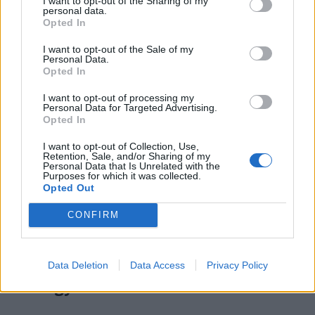
I want to opt-out of the Sharing of my
elfordulás a mindent félremagyarázó, dühtől,
personal data.
gyűlölettől fröcsögő véleményterroristáktól –
Opted In
legyenek bármilyen oldaliak is. Mert mindegyik
I want to opt-out of the Sale of my
csak felhasználja az aktuális témát – jelen
Personal Data.
Opted In
esetben egy Nobel-díjas író kiforgatott szavait
– a saját érdekei mentén.
I want to opt-out of processing my
Personal Data for Targeted Advertising.
Opted In
Azok, akik nem olvasták ugyan az életművet
(persze tisztelet a kivételnek), de ott
I want to opt-out of Collection, Use,
Retention, Sale, and/or Sharing of my
tolonganak a kommentekben az írót hamisan
Personal Data that Is Unrelated with the
Purposes for which it was collected.
magasztalók sorában, csak azért, hogy
Opted Out
műveltségük hamis látszatát keltsék,
CONFIRM
akik zsigerből gyűlölik a vak
hazafiságból gyűlölködőket, azok is
Data Deletion
Data Access
Privacy Policy
csak gyűlölködők maradnak.