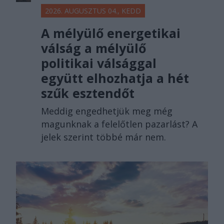
2026. AUGUSZTUS 04., KEDD
A mélyülő energetikai
válság a mélyülő
politikai válsággal
együtt elhozhatja a hét
szűk esztendőt
Meddig engedhetjük meg még
magunknak a felelőtlen pazarlást? A
jelek szerint többé már nem.