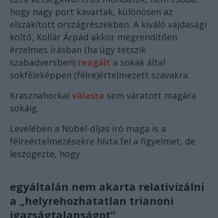
hogy nagy port kavartak, különösen az
elszakított országrészekben. A kiváló vajdasági
költő, Kollár Árpád akkor megrendítően
érzelmes írásban (ha úgy tetszik
szabadversben)
reagált
a sokak által
sokféleképpen (félre)értelmezett szavakra.
Krasznahorkai
válasza
sem váratott magára
sokáig.
Levelében a Nobel-díjas író maga is a
félreértelmezésekre hívta fel a figyelmet, de
leszögezte, hogy
egyáltalán nem akarta relativizálni
a „helyrehozhatatlan trianoni
igazságtalanságot”,