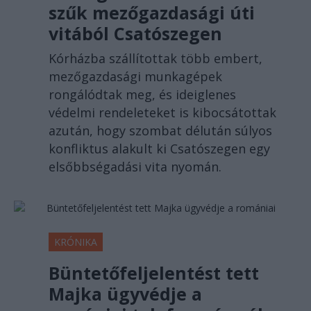
szűk mezőgazdasági úti
vitából Csatószegen
Kórházba szállítottak több embert,
mezőgazdasági munkagépek
rongálódtak meg, és ideiglenes
védelmi rendeleteket is kibocsátottak
azután, hogy szombat délután súlyos
konfliktus alakult ki Csatószegen egy
elsőbbségadási vita nyomán.
KRÓNIKA
Büntetőfeljelentést tett
Majka ügyvédje a