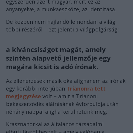
egyszerűen azért magyar, mert ez az
anyanyelve, a munkaeszköze, az identitása.
De közben nem hajlandó lemondani a világ
többi részéről – ezt jelenti a világpolgárság:
a kíváncsiságot magát, amely
szintén alapvető jellemzője egy
magára kicsit is adó írónak.
Az ellenérzések másik oka alighanem az írónak
egy korábbi interjúban
Trianonra tett
megjegyzése
volt – amit a Trianoni
békeszerződés aláírásának évfordulója után
néhány nappal aligha kerülhetünk meg.
Krasznahorkai az általános társadalmi
elbutulásról beszélt – amely valóban a