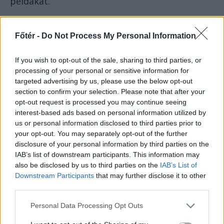
példákat.
Amikor erdélyi szerkesztőségek kampányolnak
– a szabadság hamis álcája mögé rejtve
Főtér -
Do Not Process My Personal Information
frusztrált rosszindulatukat – azért, hogy más
erdélyi szerkesztőségek megszűnjenek,
If you wish to opt-out of the sale, sharing to third parties, or
processing of your personal or sensitive information for
targeted advertising by us, please use the below opt-out
akkor is ez a megosztottság, ez a
section to confirm your selection. Please note that after your
opt-out request is processed you may continue seeing
gyűlölet, ez a gonoszság dolgozik.
interest-based ads based on personal information utilized by
us or personal information disclosed to third parties prior to
Korábban hittem benne, hogy lehet középen
your opt-out. You may separately opt-out of the further
disclosure of your personal information by third parties on the
maradni, meg lehet békíteni a két oldalt, át
IAB’s list of downstream participants. This information may
lehet beszélni a dolgokat, és lehet normálisan
also be disclosed by us to third parties on the
IAB’s List of
élni.
Downstream Participants
that may further disclose it to other
third parties.
Ma már ebben nem hiszek.
Personal Data Processing Opt Outs
Jobbára már csak a belső emigráció maradt, az