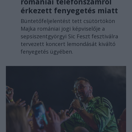
romániai telefonszámról
érkezett fenyegetés miatt
Büntetőfeljelentést tett csütörtökön
Majka romániai jogi képviselője a
sepsiszentgyörgyi Sic Feszt fesztiválra
tervezett koncert lemondását kiváltó
fenyegetés ügyében.