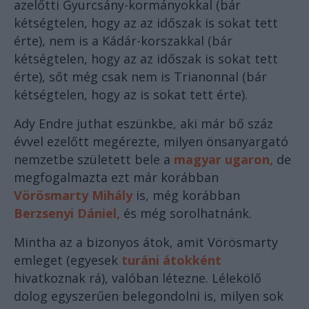
azelőtti Gyurcsány-kormányokkal (bár
kétségtelen, hogy az az időszak is sokat tett
érte), nem is a Kádár-korszakkal (bár
kétségtelen, hogy az az időszak is sokat tett
érte), sőt még csak nem is Trianonnal (bár
kétségtelen, hogy az is sokat tett érte).
Ady Endre juthat eszünkbe, aki már bő száz
évvel ezelőtt megérezte, milyen önsanyargató
nemzetbe született bele a
magyar ugaron,
de
megfogalmazta ezt már korábban
Vörösmarty Mihály
is, még korábban
Berzsenyi Dániel,
és még sorolhatnánk.
Mintha az a bizonyos átok, amit Vörösmarty
emleget (egyesek
turáni átokként
hivatkoznak rá), valóban létezne. Lélekölő
dolog egyszerűen belegondolni is, milyen sok