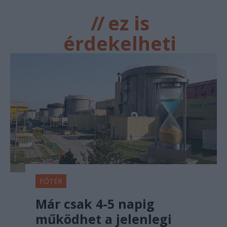
//
ez is
érdekelheti
FŐTÉR
Már csak 4-5 napig
működhet a jelenlegi