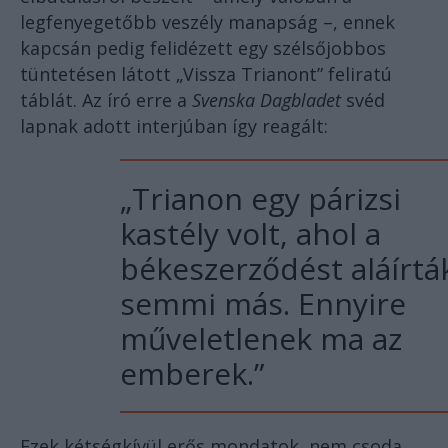
legfenyegetőbb veszély manapság –, ennek
kapcsán pedig felidézett egy szélsőjobbos
tüntetésen látott „Vissza Trianont” feliratú
táblát. Az író erre a
Svenska Dagbladet
svéd
lapnak adott interjúban így reagált:
„Trianon egy párizsi
kastély volt, ahol a
békeszerződést aláírtá
semmi más. Ennyire
műveletlenek ma az
emberek.”
Ezek kétségkívül erős mondatok, nem csoda,