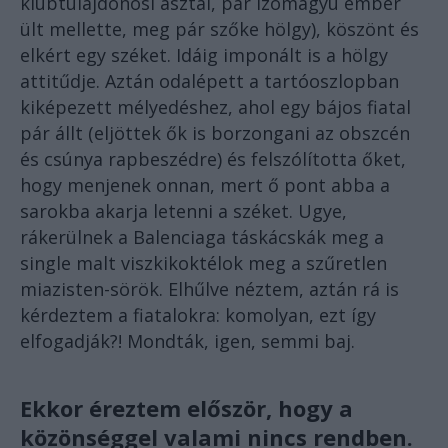
klubtulajdonosi asztal, pár izomagyú ember
ült mellette, meg pár szőke hölgy), köszönt és
elkért egy széket. Idáig imponált is a hölgy
attitűdje. Aztán odalépett a tartóoszlopban
kiképezett mélyedéshez, ahol egy bájos fiatal
pár állt (eljöttek ők is borzongani az obszcén
és csúnya rapbeszédre) és felszólította őket,
hogy menjenek onnan, mert ő pont abba a
sarokba akarja letenni a széket. Ugye,
rákerülnek a Balenciaga táskácskák meg a
single malt viszkikoktélok meg a szűretlen
miazisten-sörök. Elhűlve néztem, aztán rá is
kérdeztem a fiatalokra: komolyan, ezt így
elfogadják?! Mondták, igen, semmi baj.
Ekkor éreztem először, hogy a
közönséggel valami nincs rendben.