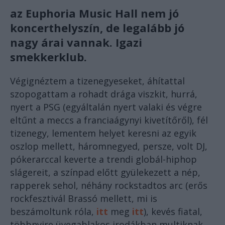
az Euphoria Music Hall nem jó
koncerthelyszín, de legalább jó
nagy árai vannak. Igazi
smekkerklub.
Végignéztem a tizenegyeseket, áhítattal
szopogattam a rohadt drága viszkit, hurrá,
nyert a PSG (egyáltalán nyert valaki és végre
eltűnt a meccs a franciaágynyi kivetítőről), fél
tizenegy, lementem helyet keresni az egyik
oszlop mellett, háromnegyed, persze, volt DJ,
pókerarccal keverte a trendi globál-hiphop
slágereit, a színpad előtt gyülekezett a nép,
rapperek sehol, néhány rockstadtos arc (erős
rockfesztivál Brassó mellett, mi is
beszámoltunk róla,
itt
meg
itt
), kevés fiatal,
többnyire üvegablakos irodákban multiknak