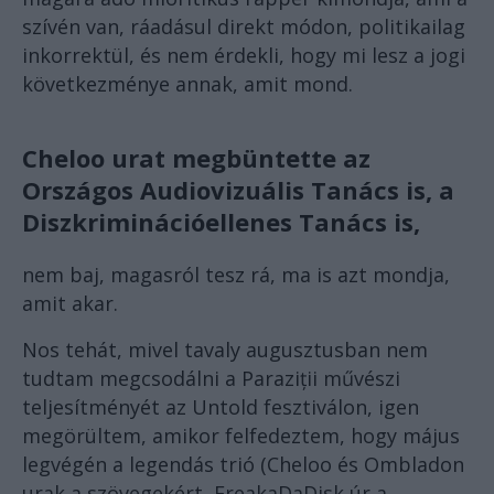
szívén van, ráadásul direkt módon, politikailag
inkorrektül, és nem érdekli, hogy mi lesz a jogi
következménye annak, amit mond.
Cheloo urat megbüntette az
Országos Audiovizuális Tanács is, a
Diszkriminációellenes Tanács is,
nem baj, magasról tesz rá, ma is azt mondja,
amit akar.
Nos tehát, mivel tavaly augusztusban nem
tudtam megcsodálni a Paraziții művészi
teljesítményét az Untold fesztiválon, igen
megörültem, amikor felfedeztem, hogy május
legvégén a legendás trió (Cheloo és Ombladon
urak a szövegekért, FreakaDaDisk úr a