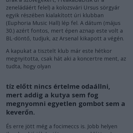
zeneládáért felel) a kolozsvári Ursus sörgyár
egyik részében kialakított úri klubban
(Euphoria Music Hall) lép fel. A dátum (május
30.) azért fontos, mert épen aznap este volt a
BL-döntő, tudjuk, az Arsenal kikapott a végén.
A kapukat a tisztelt klub már este hétkor
megnyitotta, csak hát aki a koncertre ment, az
tudta, hogy olyan
tíz előtt nincs értelme odaállni,
mert addig a kutya sem fog
megnyomni egyetlen gombot sem a
keverőn.
És erre jött még a focimeccs is. Jobb helyen