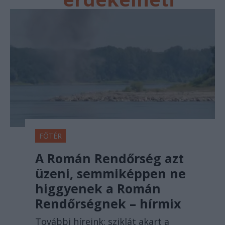
FŐTÉR
A Román Rendőrség azt
üzeni, semmiképpen ne
higgyenek a Román
Rendőrségnek – hírmix
További híreink: sziklát akart a