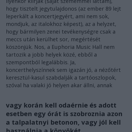
ilyenkor kiírják (saját szememmel láttam),
hogy tisztelt jegytulajdonos (az ember 89 lejt
leperkált a koncertjegyért, ami nem sok,
mondjuk, az italokhoz képest), az a helyzet,
hogy bármilyen zenei tevékenységre csak a
meccs után kerülhet sor, megértését
köszönjük. Nos, a Euphoria Music Hall nem
tartozik a jobb helyek közé, ebből a
szempontból legalábbis. Ja,
koncerthelyszínnek sem igazán jó, a nézőtért
keresztül-kasul szabdalják a tartóoszlopok,
szóval ha valaki jó helyen akar állni, annak
vagy korán kell odaérnie és adott
esetben egy órát is szobroznia azon
a talpalatnyi betonon, vagy jól kell
használnia a könyökét.