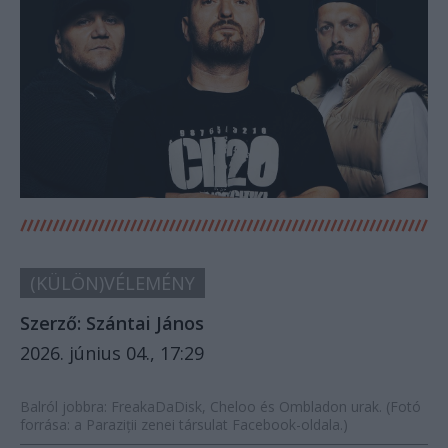
(KÜLÖN)VÉLEMÉNY
Szerző:
Szántai János
2026. június 04., 17:29
Balról jobbra: FreakaDaDisk, Cheloo és Ombladon urak. (Fotó
forrása: a Paraziții zenei társulat Facebook-oldala.)