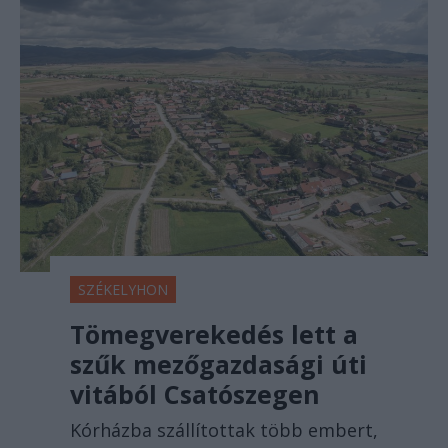
SZÉKELYHON
Tömegverekedés lett a
szűk mezőgazdasági úti
vitából Csatószegen
Kórházba szállítottak több embert,