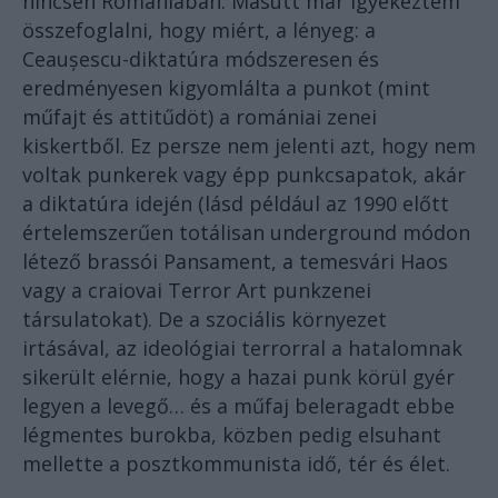
nincsen Romániában. Másutt már igyekeztem
összefoglalni, hogy miért, a lényeg: a
Ceaușescu-diktatúra módszeresen és
eredményesen kigyomlálta a punkot (mint
műfajt és attitűdöt) a romániai zenei
kiskertből. Ez persze nem jelenti azt, hogy nem
voltak punkerek vagy épp punkcsapatok, akár
a diktatúra idején (lásd például az 1990 előtt
értelemszerűen totálisan underground módon
létező brassói Pansament, a temesvári Haos
vagy a craiovai Terror Art punkzenei
társulatokat). De a szociális környezet
irtásával, az ideológiai terrorral a hatalomnak
sikerült elérnie, hogy a hazai punk körül gyér
legyen a levegő… és a műfaj beleragadt ebbe
légmentes burokba, közben pedig elsuhant
mellette a posztkommunista idő, tér és élet.