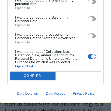
I want to opt-out of the Sharing of my
personal data.
nagyon alacsony volt). Megszólított egy
Opted In
hústoronyt, hogy helló, menj arrébb, nem
I want to opt-out of the Sale of my
látok. A hústorony lelkesen az arcába
Personal Data.
üvöltötte, hogy „aș fute cevaaaaa” (értsd,
Opted In
megbasznék valamit), integetett és nyomta
I want to opt-out of processing my
tovább a rajongást. Az offiszhölgyek feladták,
Personal Data for Targeted Advertising.
Opted In
I want to opt-out of Collection, Use,
szomorúan ingatták a testüket a
Retention, Sale, and/or Sharing of my
Personal Data that Is Unrelated with the
ritmusra, márkás madárijesztők a
Purposes for which it was collected.
Opted Out
blokk-közi szélben.
CONFIRM
Ezt csinálta egyébként a közönség nagy része,
amely, noha tudta a szövegeket, kábé abba a
kategóriába tartozott, amelybe a székes hölgy.
Data Deletion
Data Access
Privacy Policy
Nem kis döbbenettel konstatáltam, hogy ez a
koncert ilyen értelemben nem több illúziónál.