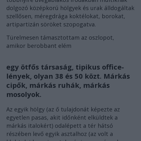
dolgozó középkorú hölgyek és urak álldogáltak
szellősen, méregdrága koktélokat, borokat,
artipartizán söröket szopogatva.
Türelmesen támasztottam az oszlopot,
amikor berobbant elém
egy ötfős társaság, tipikus office-
lények, olyan 38 és 50 közt. Márkás
cipők, márkás ruhák, márkás
mosolyok.
Az egyik hölgy (az ő tulajdonát képezte az
egyetlen pasas, akit időnként elküldtek a
márkás italokért) odalépett a tér hátsó
részében levő egyik asztalhoz (az volt a