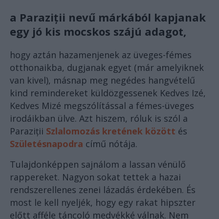
a Paraziții nevű márkából kapjanak
egy jó kis mocskos szájú adagot,
hogy aztán hazamenjenek az üveges-fémes
otthonaikba, dugjanak egyet (már amelyiknek
van kivel), másnap meg negédes hangvételű
kind remindereket küldözgessenek Kedves Izé,
Kedves Mizé megszólítással a fémes-üveges
irodáikban ülve. Azt hiszem, róluk is szól a
Paraziții
Szlalomozás kretének között
és
Születésnapodra
című nótája.
Tulajdonképpen sajnálom a lassan vénülő
rappereket. Nagyon sokat tettek a hazai
rendszerellenes zenei lázadás érdekében. És
most le kell nyeljék, hogy egy rakat hipszter
előtt afféle táncoló medvékké válnak. Nem