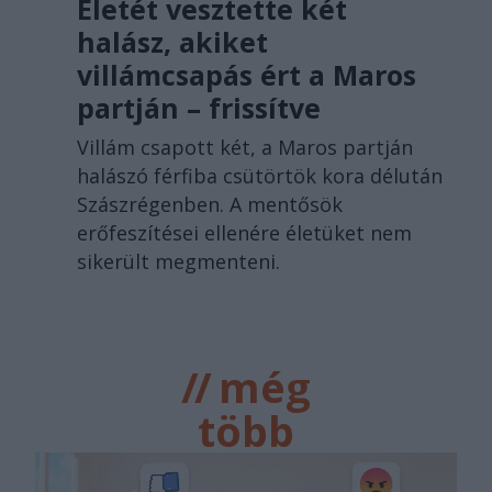
Életét vesztette két
halász, akiket
villámcsapás ért a Maros
partján – frissítve
Villám csapott két, a Maros partján
halászó férfiba csütörtök kora délután
Szászrégenben. A mentősök
erőfeszítései ellenére életüket nem
sikerült megmenteni.
//
még
több
főtér.ro