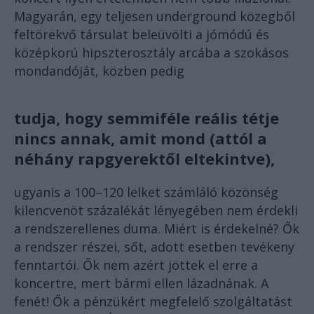
Magyarán, egy teljesen underground közegből
feltörekvő társulat beleüvölti a jómódú és
középkorú hipszterosztály arcába a szokásos
mondandóját, közben pedig
tudja, hogy semmiféle reális tétje
nincs annak, amit mond (attól a
néhány rapgyerektől eltekintve),
ugyanis a 100–120 lelket számláló közönség
kilencvenöt százalékát lényegében nem érdekli
a rendszerellenes duma. Miért is érdekelné? Ők
a rendszer részei, sőt, adott esetben tevékeny
fenntartói. Ők nem azért jöttek el erre a
koncertre, mert bármi ellen lázadnának. A
fenét! Ők a pénzükért megfelelő szolgáltatást