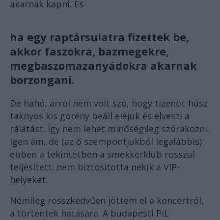
akarnak kapni. És
ha egy raptársulatra fizettek be,
akkor faszokra, bazmegekre,
megbaszomazanyádokra akarnak
borzongani.
De hahó, arról nem volt szó, hogy tizenöt-húsz
taknyos kis görény beáll eléjük és elveszi a
rálátást. Így nem lehet minőségileg szórakozni.
Igen ám, de (az ő szempontjukból legalábbis)
ebben a tekintetben a smekkerklub rosszul
teljesített: nem biztosította nekik a VIP-
helyeket.
Némileg rosszkedvűen jöttem el a koncertről,
a történtek hatására. A budapesti PiL-