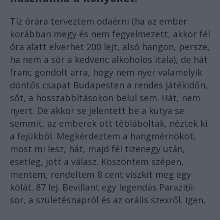
Tíz órára terveztem odaérni (ha az ember
korábban megy és nem fegyelmezett, akkor fél
óra alatt elverhet 200 lejt, alsó hangon, persze,
ha nem a sör a kedvenc alkoholos itala), de hát
franc gondolt arra, hogy nem nyer valamelyik
döntős csapat Budapesten a rendes játékidőn,
sőt, a hosszabbításokon belül sem. Hát, nem
nyert. De akkor se jelentett be a kutya se
semmit, az emberek ott tébláboltak, néztek ki
a fejükből. Megkérdeztem a hangmérnököt,
most mi lesz, hát, majd fél tizenegy után,
esetleg, jött a válasz. Köszöntem szépen,
mentem, rendeltem 8 cent viszkit meg egy
kólát. 87 lej. Bevillant egy legendás Paraziții-
sor, a születésnapról és az orális szexről. Igen,