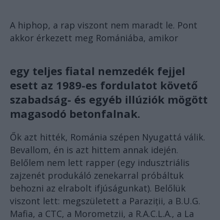
A hiphop, a rap viszont nem maradt le. Pont
akkor érkezett meg Romániába, amikor
egy teljes fiatal nemzedék fejjel
esett az 1989-es fordulatot követő
szabadság- és egyéb illúziók mögött
magasodó betonfalnak.
Ők azt hitték, Románia szépen Nyugattá válik.
Bevallom, én is azt hittem annak idején.
Belőlem nem lett rapper (egy indusztriális
zajzenét produkáló zenekarral próbáltuk
behozni az elrabolt ifjúságunkat). Belőlük
viszont lett: megszületett a Paraziții, a B.U.G.
Mafia, a CTC, a Morometzii, a R.A.C.L.A., a La