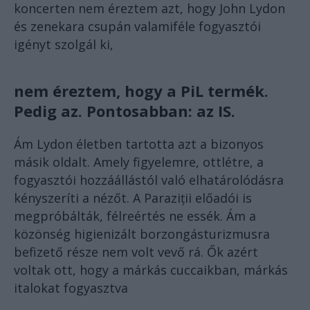
koncerten nem éreztem azt, hogy John Lydon
és zenekara csupán valamiféle fogyasztói
igényt szolgál ki,
nem éreztem, hogy a PiL termék.
Pedig az. Pontosabban: az IS.
Ám Lydon életben tartotta azt a bizonyos
másik oldalt. Amely figyelemre, ottlétre, a
fogyasztói hozzáállástól való elhatárolódásra
kényszeríti a nézőt. A Paraziții előadói is
megpróbálták, félreértés ne essék. Ám a
közönség higienizált borzongásturizmusra
befizető része nem volt vevő rá. Ők azért
voltak ott, hogy a márkás cuccaikban, márkás
italokat fogyasztva