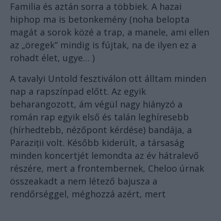
Familia és aztán sorra a többiek. A hazai
hiphop ma is betonkemény (noha belopta
magát a sorok közé a trap, a manele, ami ellen
az „öregek” mindig is fújtak, na de ilyen ez a
rohadt élet, ugye… )
A tavalyi Untold fesztiválon ott álltam minden
nap a rapszínpad előtt. Az egyik
beharangozott, ám végül nagy hiányzó a
román rap egyik első és talán leghíresebb
(hírhedtebb, nézőpont kérdése) bandája, a
Paraziții volt. Később kiderült, a társaság
minden koncertjét lemondta az év hátralevő
részére, mert a frontembernek, Cheloo úrnak
összeakadt a nem létező bajusza a
rendőrséggel, méghozzá azért, mert