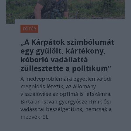
FŐTÉR
„A Kárpátok szimbólumát
egy gyűlölt, kártékony,
kóborló vadállattá
züllesztette a politikum”
A medveproblémára egyetlen valódi
megoldás létezik, az állomány
visszalövése az optimális létszámra.
Birtalan István gyergyószentmiklósi
vadásszal beszélgettünk, nemcsak a
medvékről.