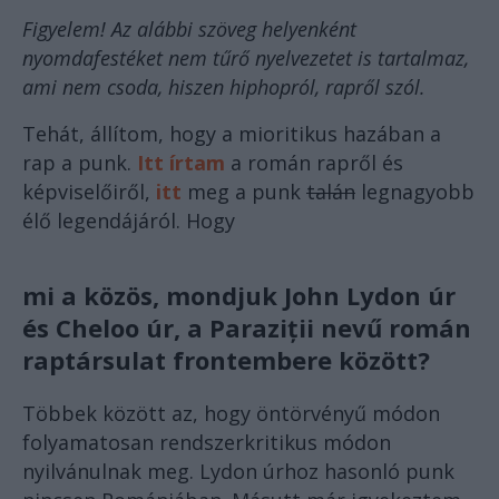
Figyelem! Az alábbi szöveg helyenként
nyomdafestéket nem tűrő nyelvezetet is tartalmaz,
ami nem csoda, hiszen hiphopról, rapről szól.
Tehát, állítom, hogy a mioritikus hazában a
rap a punk.
Itt írtam
a román rapről és
képviselőiről,
itt
meg a punk
talán
legnagyobb
élő legendájáról. Hogy
mi a közös, mondjuk John Lydon úr
és Cheloo úr, a Paraziții nevű román
raptársulat frontembere között?
Többek között az, hogy öntörvényű módon
folyamatosan rendszerkritikus módon
nyilvánulnak meg. Lydon úrhoz hasonló punk