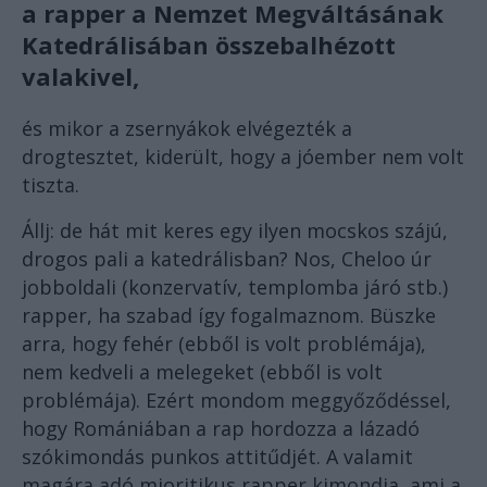
a rapper a Nemzet Megváltásának
Katedrálisában összebalhézott
valakivel,
és mikor a zsernyákok elvégezték a
drogtesztet, kiderült, hogy a jóember nem volt
tiszta.
Állj: de hát mit keres egy ilyen mocskos szájú,
drogos pali a katedrálisban? Nos, Cheloo úr
jobboldali (konzervatív, templomba járó stb.)
rapper, ha szabad így fogalmaznom. Büszke
arra, hogy fehér (ebből is volt problémája),
nem kedveli a melegeket (ebből is volt
problémája). Ezért mondom meggyőződéssel,
hogy Romániában a rap hordozza a lázadó
szókimondás punkos attitűdjét. A valamit
magára adó mioritikus rapper kimondja, ami a