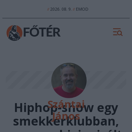
2026. 08. 9.
EMOD
//
//
Szántai
Hiphop-show egy
János
smekkerklubban,