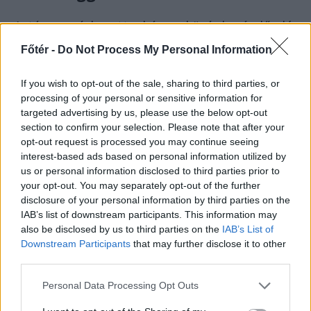
Aztán megérkezett a három középkorú előadó,
lenyomtak 32 bivalyerős nótát, tudják, a
Főtér -
Do Not Process My Personal Information
rapszámok addig tartanak, amíg a szöveg,
tehát bizonyos kivételektől eltekintve elég
If you wish to opt-out of the sale, sharing to third parties, or
rövidek. És szokás szerint beszóltak a
processing of your personal or sensitive information for
targeted advertising by us, please use the below opt-out
rendőrségnek, a drogosoknak, a
section to confirm your selection. Please note that after your
manelistáknak, a korruptaknak. A fiatal
opt-out request is processed you may continue seeing
rapperek és rockerek ekkor lendültek akcióba
interest-based ads based on personal information utilized by
(egy véletlen, ölelés követte könyököt én is
us or personal information disclosed to third parties prior to
your opt-out. You may separately opt-out of the further
kaptam a bal orcámra).
disclosure of your personal information by third parties on the
IAB’s list of downstream participants. This information may
also be disclosed by us to third parties on the
IAB’s List of
Az említett ötösfogat mátriárkája
Downstream Participants
that may further disclose it to other
azonnal nyivákolni kezdett, hogy ő
third parties.
nem lát
Personal Data Processing Opt Outs
(valóban, a pasi kivételével mindegyik hölgy