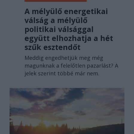
A mélyülő energetikai
válság a mélyülő
politikai válsággal
együtt elhozhatja a hét
szűk esztendőt
Meddig engedhetjük meg még
magunknak a felelőtlen pazarlást? A
jelek szerint többé már nem.