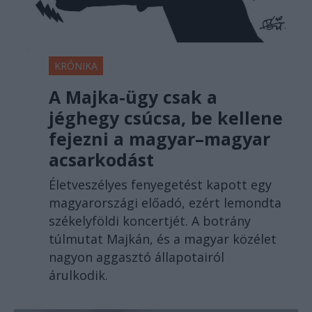
KRÓNIKA
A Majka-ügy csak a
jéghegy csúcsa, be kellene
fejezni a magyar–magyar
acsarkodást
Életveszélyes fenyegetést kapott egy
magyarországi előadó, ezért lemondta
székelyföldi koncertjét. A botrány
túlmutat Majkán, és a magyar közélet
nagyon aggasztó állapotairól
árulkodik.