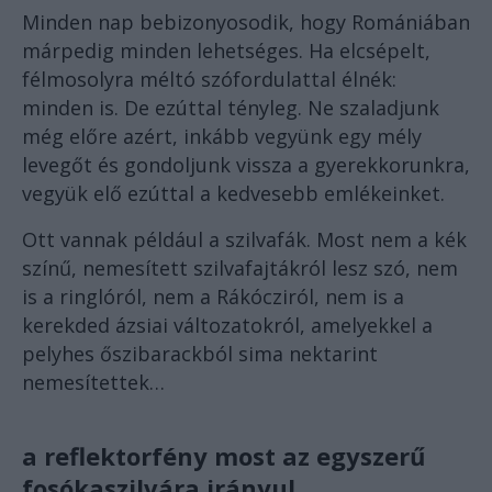
Minden nap bebizonyosodik, hogy Romániában
márpedig minden lehetséges. Ha elcsépelt,
félmosolyra méltó szófordulattal élnék:
minden is. De ezúttal tényleg. Ne szaladjunk
még előre azért, inkább vegyünk egy mély
levegőt és gondoljunk vissza a gyerekkorunkra,
vegyük elő ezúttal a kedvesebb emlékeinket.
Ott vannak például a szilvafák. Most nem a kék
színű, nemesített szilvafajtákról lesz szó, nem
is a ringlóról, nem a Rákócziról, nem is a
kerekded ázsiai változatokról, amelyekkel a
pelyhes őszibarackból sima nektarint
nemesítettek…
a reflektorfény most az egyszerű
fosókaszilvára irányul.