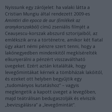
Nyissunk egy zárójelet: ha valaki látta a
Cristian Mungiu által rendezett 2009-es
Amintiri din epoca de aur (Emlékek az
aranykorszakból)
című zseniális filmjét a
Ceaușescu-korszak abszurd sztorijaiból, az
emlékszik arra a történetre, amikor két fiatal
úgy akart némi pénzre szert tenni, hogy a
lakónegyedben mindenkitől megkísérelték
elkunyerálni a pénzért visszaváltható
üvegeket. Ezért aztán kitalálták, hogy
levegőmintákat kérnek a tömbházak lakóitól,
és ezeket ott helyben begyűjtik egy
„tudományos kutatáshoz” – vagyis
meglengetik a kapott üveget a levegőben,
majd teátrálisan bedugaszolják és elviszik
„bevizsgálásra” a „levegőmintát”.