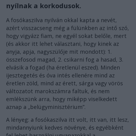
nyílnak a korkodusok.
A fosókaszilva nyilván okkal kapta a nevét,
azért visszacseng még a fülünkben az intő szó,
hogy vigyázz fiam, ne egyél sokat belőle, mert
(és akkor itt lehet választani, hogy kinek az
anyja, apja, nagyszülője mit mondott): 1.
összefosod magad, 2. csikarni fog a hasad, 3.
elvásik a fogad (ha éretlenül eszed). Minden
ijesztegetés és óva intés ellenére mind az
éretlen zöld, mind az érett, sárga vagy vörös
változatot marokszámra faltuk, és nem
emlékszünk arra, hogy miképp viselkedett
aznap a „belügyminisztérium”.
A lényeg: a fosókaszilva itt volt, itt van, itt lesz,
mindannyiunk kedves növénye, és egyébként
fel lehet használni ugyanazokkal a