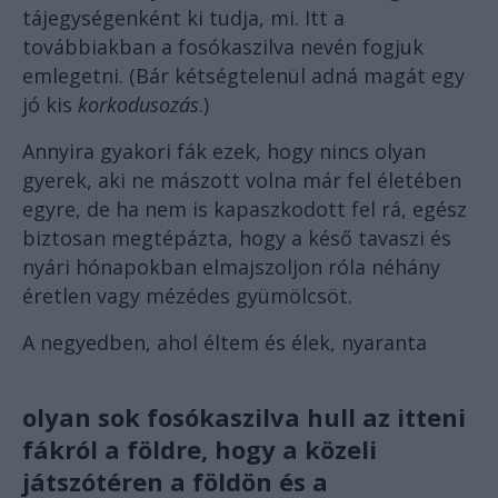
tájegységenként ki tudja, mi. Itt a
továbbiakban a fosókaszilva nevén fogjuk
emlegetni. (Bár kétségtelenül adná magát egy
jó kis
korkodusozás
.)
Annyira gyakori fák ezek, hogy nincs olyan
gyerek, aki ne mászott volna már fel életében
egyre, de ha nem is kapaszkodott fel rá, egész
biztosan megtépázta, hogy a késő tavaszi és
nyári hónapokban elmajszoljon róla néhány
éretlen vagy mézédes gyümölcsöt.
A negyedben, ahol éltem és élek, nyaranta
olyan sok fosókaszilva hull az itteni
fákról a földre, hogy a közeli
játszótéren a földön és a