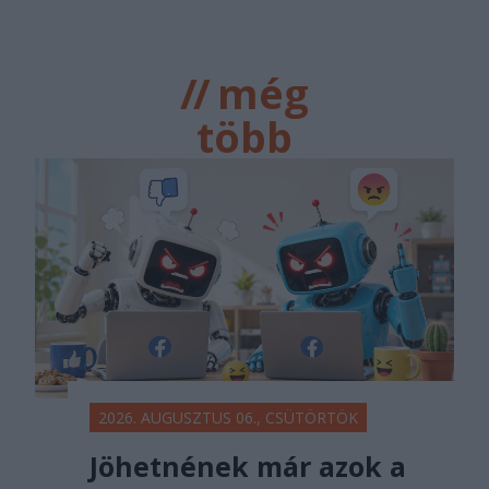
//
még
több
főtér.ro
2026. AUGUSZTUS 06., CSÜTÖRTÖK
Jöhetnének már azok a