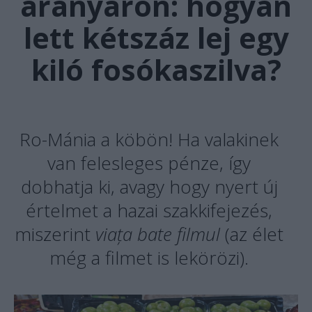
aranyáron: hogyan
lett kétszáz lej egy
kiló fosókaszilva?
Ro-Mánia a köbön! Ha valakinek
van felesleges pénze, így
dobhatja ki, avagy hogy nyert új
értelmet a hazai szakkifejezés,
miszerint
viața bate filmul
(az élet
még a filmet is lekörözi).