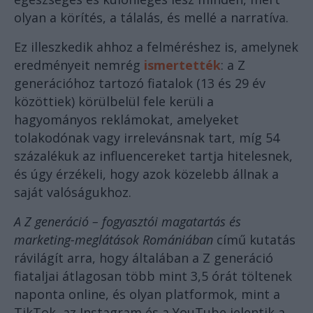
olyan a körítés, a tálalás, és mellé a narratíva.
Ez illeszkedik ahhoz a felméréshez is, amelynek
eredményeit nemrég
ismertették
: a Z
generációhoz tartozó fiatalok (13 és 29 év
közöttiek) körülbelül fele kerüli a
hagyományos reklámokat, amelyeket
tolakodónak vagy irrelevánsnak tart, míg 54
százalékuk az influencereket tartja hitelesnek,
és úgy érzékeli, hogy azok közelebb állnak a
saját valóságukhoz.
A Z generáció – fogyasztói magatartás és
marketing-meglátások Romániában
című kutatás
rávilágít arra, hogy általában a Z generáció
fiataljai átlagosan több mint 3,5 órát töltenek
naponta online, és olyan platformok, mint a
TikTok, az Instagram és a YouTube jelentik a