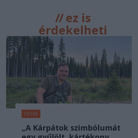
//
ez is
érdekelheti
FŐTÉR
„A Kárpátok szimbólumát
egy gyűlölt, kártékony,