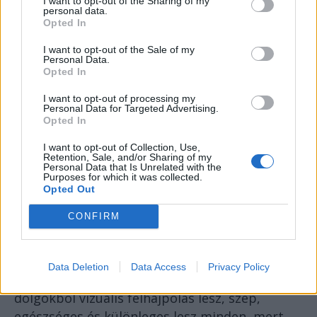
I want to opt-out of the Sharing of my
Kell a zöld fosókaszilva? Tessék lemenni a
personal data.
Opted In
blokk mellé és leszedni a fáról. Kimenni
nagyihoz és letépni a kertből. Kirándulás
I want to opt-out of the Sale of my
Personal Data.
közben összeszedni egy kisvödörrel.
Opted In
Megkérdezni a szomszédot, ad-e egy kilót.
I want to opt-out of processing my
Felkapni a játszótérre hulló gyümölcsöket.
Personal Data for Targeted Advertising.
Utána bele lehet forgatni sóba, cukorba,
Opted In
borsba, paprikába, citromlébe, amibe csak
I want to opt-out of Collection, Use,
szemünk-szánk kívánja. Nem is tudom, hogy
Retention, Sale, and/or Sharing of my
Personal Data that Is Unrelated with the
jut eszébe valakinek ilyesmi, hogy a
Purposes for which it was collected.
Opted Out
drágulások, energia-és üzemanyagválság kellős
közepén kétszáz lejt elkérjen holmi éretlen
CONFIRM
importszilváért, még akkor is, ha finom.
De a TikTok és társai könyörtelenek: a
Data Deletion
Data Access
Privacy Policy
hétköznapi, olcsó és helyben elérhető
dolgokból vizuális felhájpolás lesz, szép,
egészséges és különleges lesz minden, mert