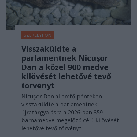
SZÉKELYHON
Visszaküldte a
parlamentnek Nicușor
Dan a közel 900 medve
kilövését lehetővé tevő
törvényt
Nicușor Dan államfő pénteken
visszaküldte a parlamentnek
újratárgyalásra a 2026-ban 859
barnamedve megelőző célú kilövését
lehetővé tevő törvényt.