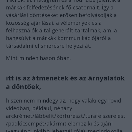
márkák felfedezésének fő csatornáit. Így a
vásárlási döntéseket erősen befolyásolják a
közösség ajánlásai, a vélemények és a
felhasználók által generált tartalmak, ami a
hangsúlyt a márkák kommunikációjáról a
társadalmi elismerésre helyezi át.
Mint minden hasonlóban,
itt is az átmenetek és az árnyalatok
a döntőek,
hiszen nem mindegy az, hogy valaki egy rövid
videóban, például, néhány
arckrémet/lábbelit/körfűrészt/túrafelszerelést
/padlócsempét/akármit elemez ki és ajánl
(vagy épp inkább lebeszél róla), megindokolja