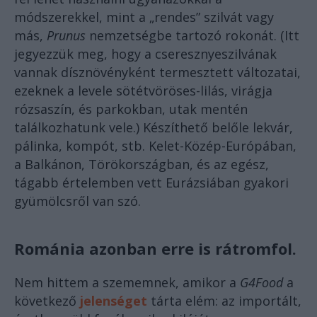
módszerekkel, mint a „rendes” szilvát vagy
más,
Prunus
nemzetségbe tartozó rokonát. (Itt
jegyezzük meg, hogy a cseresznyeszilvának
vannak dísznövényként termesztett változatai,
ezeknek a levele sötétvöröses-lilás, virágja
rózsaszín, és parkokban, utak mentén
találkozhatunk vele.) Készíthető belőle lekvár,
pálinka, kompót, stb. Kelet-Közép-Európában,
a Balkánon, Törökországban, és az egész,
tágabb értelemben vett Eurázsiában gyakori
gyümölcsről van szó.
Románia azonban erre is rátromfol.
Nem hittem a szememnek, amikor a
G4Food
a
következő
jelenséget
tárta elém: az importált,