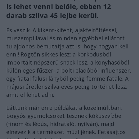
is lehet venni belőle, ebben 12
darab szilva 45 lejbe kerül.
És veszik. A kikent-kifent, ajakfeltöltéssel,
műszempillával és minden egyébbel ellátott
tulajdonos bemutatja azt is, hogy hogyan kell
enni! Rögtön sikkes lesz: a korkodusból
importált népszerű snack lesz, a konyhasóból
különleges fűszer, a bolti eladóból influenszer,
egy fiatal falusi lányból pedig femme fatale. A
májusi éretlenszilva-evés pedig történet lesz,
amit el lehet adni.
Láttunk már erre példákat a közelmúltban:
bogyós gyümölcsöket tesznek kókuszvízbe
(finom és lédús, hidratáló, nyilván), majd
elnevezik a természet müzlijének. Fetasajtos