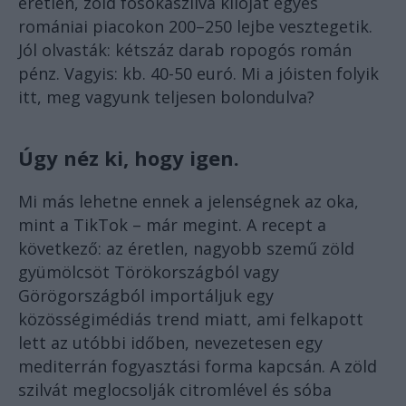
éretlen, zöld fosókaszilva kilóját egyes
romániai piacokon 200–250 lejbe vesztegetik.
Jól olvasták: kétszáz darab ropogós román
pénz. Vagyis: kb. 40-50 euró. Mi a jóisten folyik
itt, meg vagyunk teljesen bolondulva?
Úgy néz ki, hogy igen.
Mi más lehetne ennek a jelenségnek az oka,
mint a TikTok – már megint. A recept a
következő: az éretlen, nagyobb szemű zöld
gyümölcsöt Törökországból vagy
Görögországból importáljuk egy
közösségimédiás trend miatt, ami felkapott
lett az utóbbi időben, nevezetesen egy
mediterrán fogyasztási forma kapcsán. A zöld
szilvát meglocsolják citromlével és sóba