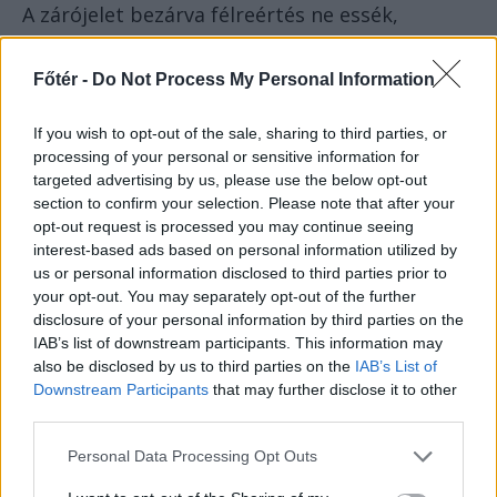
A zárójelet bezárva félreértés ne essék,
Főtér -
Do Not Process My Personal Information
a fenti ételek mind finomak,
megvan a helyük az étkezésben,
If you wish to opt-out of the sale, sharing to third parties, or
lehet őket szeretni, bizonyára most
processing of your personal or sensitive information for
már mindenki kóstolta is őket.
targeted advertising by us, please use the below opt-out
section to confirm your selection. Please note that after your
opt-out request is processed you may continue seeing
Kell a protein, a C-vitamin, a kellemes textúra,
interest-based ads based on personal information utilized by
az aroma és sorolhatnánk. Akkor lesz ezekből
us or personal information disclosed to third parties prior to
nevetséges jelenség, amikor az olyasmit
your opt-out. You may separately opt-out of the further
disclosure of your personal information by third parties on the
próbálja meg valaki eladni tízszeres-
IAB’s list of downstream participants. This information may
húszszoros áron,
also be disclosed by us to third parties on the
IAB’s List of
Downstream Participants
that may further disclose it to other
third parties.
amihez gyakorlatilag ingyen is
hozzájuthatunk.
Personal Data Processing Opt Outs