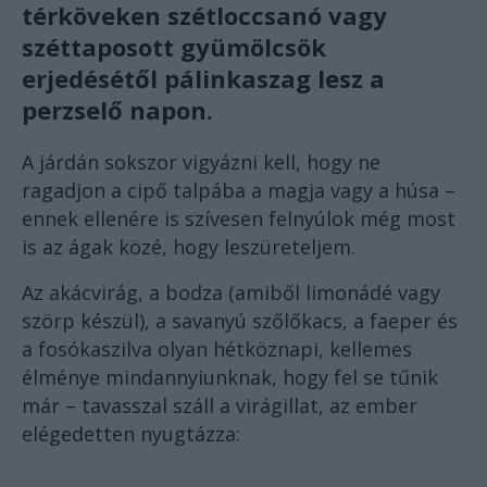
térköveken szétloccsanó vagy
széttaposott gyümölcsök
erjedésétől pálinkaszag lesz a
perzselő napon.
A járdán sokszor vigyázni kell, hogy ne
ragadjon a cipő talpába a magja vagy a húsa –
ennek ellenére is szívesen felnyúlok még most
is az ágak közé, hogy leszüreteljem.
Az akácvirág, a bodza (amiből limonádé vagy
szörp készül), a savanyú szőlőkacs, a faeper és
a fosókaszilva olyan hétköznapi, kellemes
élménye mindannyiunknak, hogy fel se tűnik
már – tavasszal száll a virágillat, az ember
elégedetten nyugtázza: