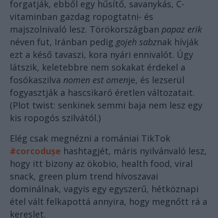
forgatják, ebből egy hűsítő, savanykás, C-
vitaminban gazdag ropogtatni- és
majszolnivaló lesz. Törökországban
papaz erik
néven fut, Iránban pedig
gojeh sabz
nak hívják
ezt a késő tavaszi, kora nyári ennivalót. Úgy
látszik, keletebbre nem sokakat érdekel a
fosókaszilva
nomen est omen
je, és lezserül
fogyasztják a hascsikaró éretlen változatait.
(Plot twist: senkinek semmi baja nem lesz egy
kis ropogós szilvától.)
Elég csak megnézni a romániai TikTok
#corcodușe
hashtagjét, máris nyilvánvaló lesz,
hogy itt bizony az ökobio, health food, viral
snack, green plum trend hívoszavai
dominálnak, vagyis egy egyszerű, hétköznapi
étel vált felkapottá annyira, hogy megnőtt rá a
kereslet.