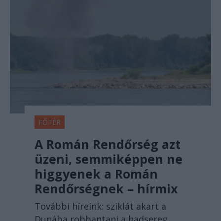
FŐTÉR
A Román Rendőrség azt
üzeni, semmiképpen ne
higgyenek a Román
Rendőrségnek – hírmix
További híreink: sziklát akart a
Dunába robbantani a hadsereg,