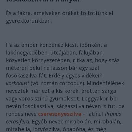
És a fákra, amelyeken órákat töltöttünk el
gyerekkorunkban.
Ha az ember körbenéz kicsit időnként a
lakónegyedében, utcájában, falujában,
közvetlen környezetében, ritka az, hogy száz
méteren belül ne lásson bár egy szál
fosókaszilva-fát. Erdély egyes vidékein:
korkodust
(vö. román corcoduș). Mindenfélének
nevezték már ezt a kis kerek, éretten sárga
vagy vörös színű gyümölcsöt. Leggyakoribb
nevén fosókaszilva, sárgaszilva néven is fut, de
rendes neve
cseresznyeszilva
– latinul
Prunus
cerasifera
. Egyéb nevei: mirabolán, mirobalán,
mirabella, lotyószilva, ónabóna, és még