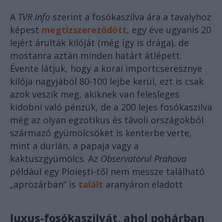
A
TVR Info
szerint a fosókaszilva ára a tavalyhoz
képest
megtízszereződött
, egy éve ugyanis 20
lejért árulták kilóját (még így is drága), de
mostanra aztán minden határt átlépett.
Évente látjuk, hogy a korai importcseresznye
kilója nagyjából 80-100 lejbe kerül, ezt is csak
azok veszik meg, akiknek van felesleges
kidobni való pénzük, de a 200 lejes fosókaszilva
még az olyan egzotikus és távoli országokból
származó gyümölcsöket is kenterbe verte,
mint a durián, a papaja vagy a
kaktuszgyümölcs. Az
Observatorul Prahova
például egy Ploiești-től nem messze található
„aprozárban” is
talált
aranyáron eladott
luxus-fosókaszilvát, ahol pohárban