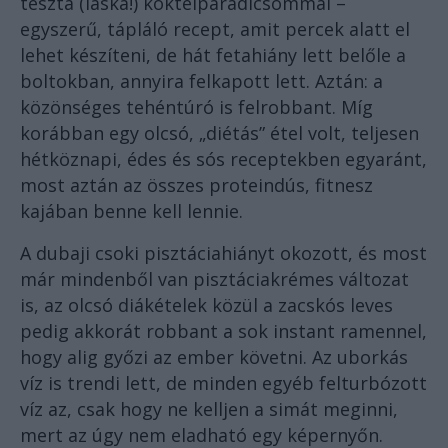
tészta (laska!) koktélparadicsommal –
egyszerű, tápláló recept, amit percek alatt el
lehet készíteni, de hát fetahiány lett belőle a
boltokban, annyira felkapott lett. Aztán: a
közönséges tehéntúró is felrobbant. Míg
korábban egy olcsó, „diétás” étel volt, teljesen
hétköznapi, édes és sós receptekben egyaránt,
most aztán az összes proteindús, fitnesz
kajában benne kell lennie.
A dubaji csoki pisztáciahiányt okozott, és most
már mindenből van pisztáciakrémes változat
is, az olcsó diákételek közül a zacskós leves
pedig akkorát robbant a sok instant ramennel,
hogy alig győzi az ember követni. Az uborkás
víz is trendi lett, de minden egyéb felturbózott
víz az, csak hogy ne kelljen a simát meginni,
mert az úgy nem eladható egy képernyőn.