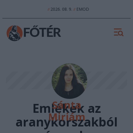
2026. 08. 9.
EMOD
//
//
Sánta
Emlékek az
Miriám
aranykorszakból