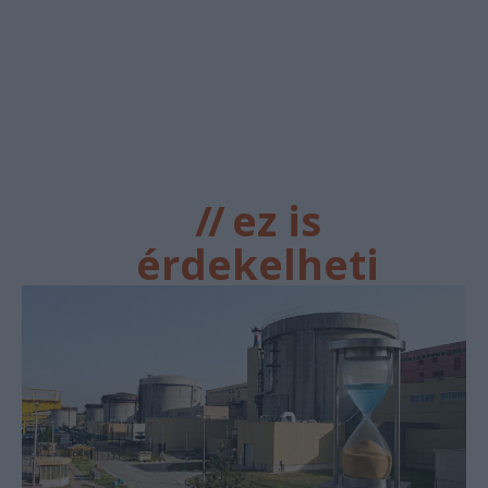
//
ez is
érdekelheti