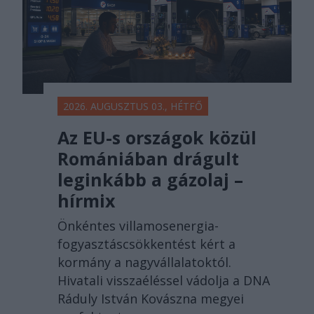
2026. AUGUSZTUS 03., HÉTFŐ
Az EU-s országok közül
Romániában drágult
leginkább a gázolaj –
hírmix
Önkéntes villamosenergia-
fogyasztáscsökkentést kért a
kormány a nagyvállalatoktól.
Hivatali visszaéléssel vádolja a DNA
Ráduly István Kovászna megyei