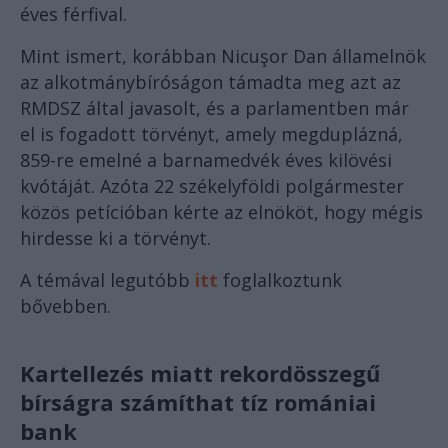
éves férfival.
Mint ismert, korábban Nicuşor Dan államelnök
az alkotmánybíróságon támadta meg azt az
RMDSZ által javasolt, és a parlamentben már
el is fogadott törvényt, amely megduplázná,
859-re emelné a barnamedvék éves kilövési
kvótáját. Azóta 22 székelyföldi polgármester
közös petícióban kérte az elnököt, hogy mégis
hirdesse ki a törvényt.
A témával legutóbb
itt
foglalkoztunk
bővebben.
Kartellezés miatt rekordösszegű
bírságra számíthat tíz romániai
bank