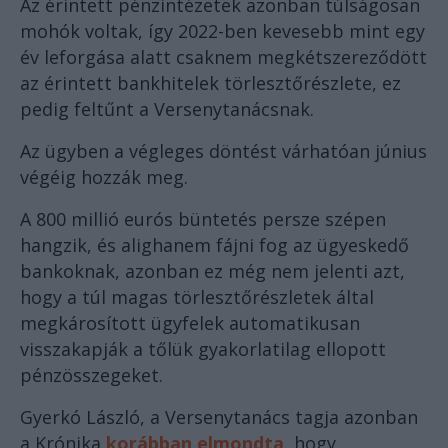
Az érintett pénzintézetek azonban túlságosan
mohók voltak, így 2022-ben kevesebb mint egy
év leforgása alatt csaknem megkétszereződött
az érintett bankhitelek törlesztőrészlete, ez
pedig feltűnt a Versenytanácsnak.
Az ügyben a végleges döntést várhatóan június
végéig hozzák meg.
A 800 millió eurós büntetés persze szépen
hangzik, és alighanem fájni fog az ügyeskedő
bankoknak, azonban ez még nem jelenti azt,
hogy a túl magas törlesztőrészletek által
megkárosított ügyfelek automatikusan
visszakapják a tőlük gyakorlatilag ellopott
pénzösszegeket.
Gyerkó László, a Versenytanács tagja azonban
a Krónika
korábban elmondta,
hogy