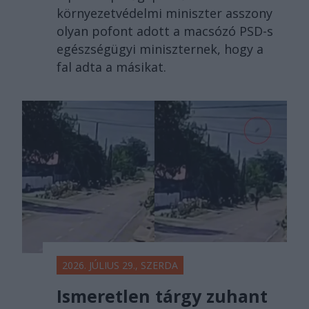
környezetvédelmi miniszter asszony
olyan pofont adott a macsózó PSD-s
egészségügyi miniszternek, hogy a
fal adta a másikat.
2026. JÚLIUS 29., SZERDA
Ismeretlen tárgy zuhant