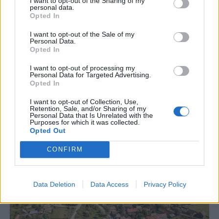
I want to opt-out of the Sharing of my
higgyenek a Román
personal data.
Opted In
Rendőrségnek – hírmix
I want to opt-out of the Sale of my
További híreink: sziklát akart a
Personal Data.
Opted In
Dunába robbantani a hadsereg,
egyelőre sikertelenül, az illetékes
I want to opt-out of processing my
Personal Data for Targeted Advertising.
szerint pedig semmiféle korlátozás
Opted In
nem lesz a lakossági
áramfogyasztásban.
I want to opt-out of Collection, Use,
Retention, Sale, and/or Sharing of my
Personal Data that Is Unrelated with the
Purposes for which it was collected.
Opted Out
CONFIRM
Data Deletion
Data Access
Privacy Policy