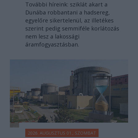
További híreink: sziklát akart a
Dunába robbantani a hadsereg,
egyelőre sikertelenül, az illetékes
szerint pedig semmiféle korlátozás
nem lesz a lakossági
áramfogyasztásban.
2026. AUGUSZTUS 01., SZOMBAT