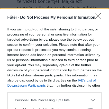
tervezett koncertjét. Majka ezt
szerdán a Facebook-oldalán jelentette
be.
Főtér -
Do Not Process My Personal Information
If you wish to opt-out of the sale, sharing to third parties, or
processing of your personal or sensitive information for
targeted advertising by us, please use the below opt-out
section to confirm your selection. Please note that after your
opt-out request is processed you may continue seeing
interest-based ads based on personal information utilized by
us or personal information disclosed to third parties prior to
your opt-out. You may separately opt-out of the further
disclosure of your personal information by third parties on the
IAB’s list of downstream participants. This information may
also be disclosed by us to third parties on the
IAB’s List of
Downstream Participants
that may further disclose it to other
FŐTÉR
third parties.
A Román Rendőrség azt
Personal Data Processing Opt Outs
üzeni, semmiképpen ne