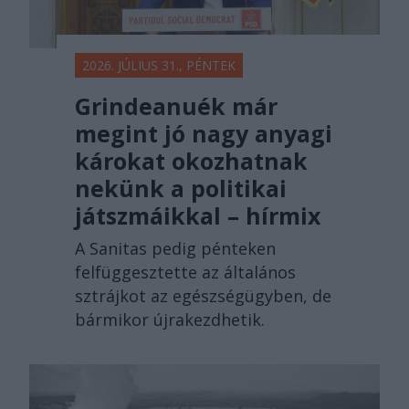
2026. JÚLIUS 31., PÉNTEK
Grindeanuék már
megint jó nagy anyagi
károkat okozhatnak
nekünk a politikai
játszmáikkal – hírmix
A Sanitas pedig pénteken
felfüggesztette az általános
sztrájkot az egészségügyben, de
bármikor újrakezdhetik.