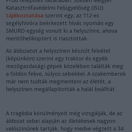
Prod település határában. Szeben Megyei
Katasztrófavédelmi Felügyelőség (ISU)
tájékoztatása
szerint egy, az 112-es
segélyhívóra beérkezett hívás nyomán egy
SMURD-egység vonult ki a helyszínre, ahova
mentőhelikoptert is riasztottak.
Az áldozatot a helyszínen készült felvétel
(képünkön) szerint egy traktor és egyéb
mezőgazdasági gépek közelében találták meg
a földön fekve, súlyos sebekkel. A szakemberek
már nem tudták megmenteni az életét, a
helyszínen megállapították a halál beálltát.
A tragédia körülményeit még vizsgálják, de az
áldozat sebei alapján az illetékesek nagyon
valószínűnek tartják, hogy medve végzett a 34