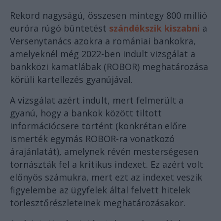
Rekord nagyságú, összesen mintegy 800 millió
euróra rúgó büntetést
szándékszik kiszabni
a
Versenytanács azokra a romániai bankokra,
amelyeknél még 2022-ben indult vizsgálat a
bankközi kamatlábak (ROBOR) meghatározása
körüli kartellezés gyanújával.
A vizsgálat azért indult, mert felmerült a
gyanú, hogy a bankok között tiltott
információcsere történt (konkrétan előre
ismerték egymás ROBOR-ra vonatkozó
árajánlatát), amelynek révén mesterségesen
tornászták fel a kritikus indexet. Ez azért volt
előnyös számukra, mert ezt az indexet veszik
figyelembe az ügyfelek által felvett hitelek
törlesztőrészleteinek meghatározásakor.