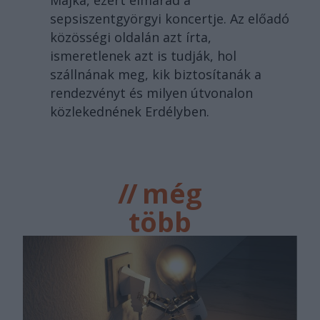
Majka, ezért elmarad a
sepsiszentgyörgyi koncertje. Az előadó
közösségi oldalán azt írta,
ismeretlenek azt is tudják, hol
szállnának meg, kik biztosítanák a
rendezvényt és milyen útvonalon
közlekednének Erdélyben.
//
még
több
főtér.ro