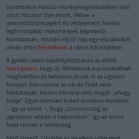
Szombaton hosszú munkamegbeszélésen vett
részt Nicuşor Dan elnök, illetve a
nemzetbiztonságért és védelemért felelős
legfontosabb intézmények képviselői
Konstancán, miután előző nap egy elszabadult
ukrán drón
felrobbant
a város kikötőjében.
A gyűlés utáni sajtótájékoztatón az elnök
leszögezte,
hogy az illetékesek a protokollnak
megfelelően és helyesen jártak el az ügyben.
Nicuşor Dan szerint az ukrán felet nem
hibáztatják, hiszen Ukrajna védi magát „ahogy
tudja”. Egyértelműen ki kell azonban mondani
– így az elnök –, hogy „Oroszország az
agresszor ebben a háborúban”, így az orosz
felet terheli a felelősség.
Mint ismert, Ukrajna az incidens után nem