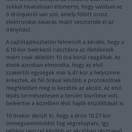
sokkal hivatalosan elismerte, hogy valóban az
ő drónjukról van szó, amely fölött orosz
elektronikai zavarás miatt vesztették el az
irányítást.
A sajtótájékoztatón felmerült a kérdés, hogy a
6.10-kor beérkező riasztásra az illetékesek
miért csak délelőtt 10 óra körül reagáltak. Az
elnök azonban elmondta, hogy az első
szakértői egységek már 6.47-kor a helyszínre
érkeztek, és fél órával később a protokollnak
megfelelően meg is kezdték az akciót. Az első
lépés természetesen a terület kiürítése volt,
beleértve a közelben lévő hajók elszállítását is.
10 órakor derült ki, hogy a drón 10.27-kor
önmegsemmisítést fog végrehajtani, így
néhány perccel később az akcióban résztvevő