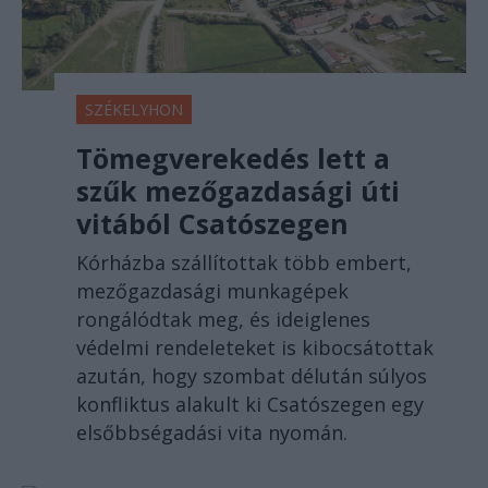
SZÉKELYHON
Tömegverekedés lett a
szűk mezőgazdasági úti
vitából Csatószegen
Kórházba szállítottak több embert,
mezőgazdasági munkagépek
rongálódtak meg, és ideiglenes
védelmi rendeleteket is kibocsátottak
azután, hogy szombat délután súlyos
konfliktus alakult ki Csatószegen egy
elsőbbségadási vita nyomán.