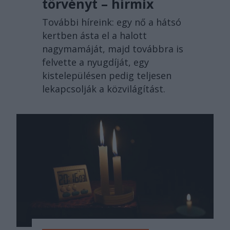
törvényt – hírmix
További híreink: egy nő a hátsó
kertben ásta el a halott
nagymamáját, majd továbbra is
felvette a nyugdíját, egy
kistelepülésen pedig teljesen
lekapcsolják a közvilágítást.