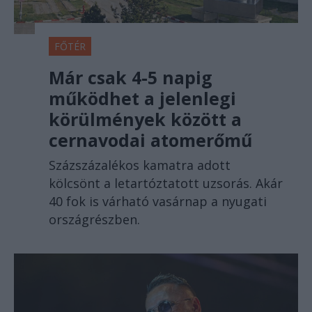
FŐTÉR
Már csak 4-5 napig
működhet a jelenlegi
körülmények között a
cernavodai atomerőmű
Százszázalékos kamatra adott
kölcsönt a letartóztatott uzsorás. Akár
40 fok is várható vasárnap a nyugati
országrészben.