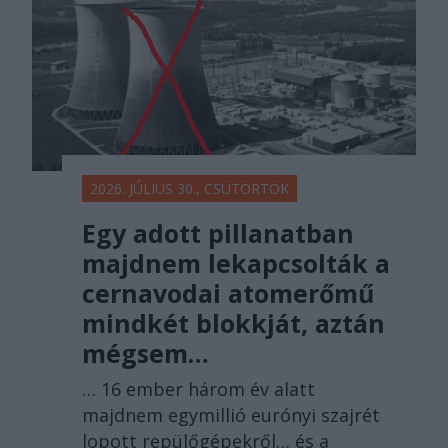
2026. JÚLIUS 30., CSÜTÖRTÖK
Egy adott pillanatban
majdnem lekapcsolták a
cernavodai atomerőmű
mindkét blokkját, aztán
mégsem…
… 16 ember három év alatt
majdnem egymillió eurónyi szajrét
lopott repülőgépekről… és a