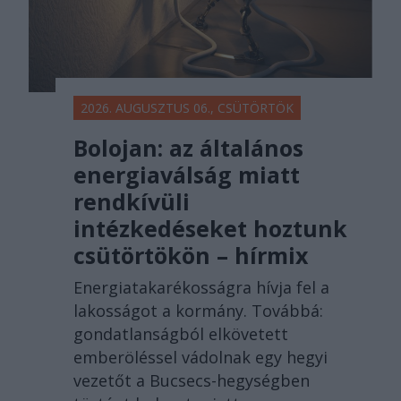
2026. AUGUSZTUS 06., CSÜTÖRTÖK
Bolojan: az általános
energiaválság miatt
rendkívüli
intézkedéseket hoztunk
csütörtökön – hírmix
Energiatakarékosságra hívja fel a
lakosságot a kormány. Továbbá:
gondatlanságból elkövetett
emberöléssel vádolnak egy hegyi
vezetőt a Bucsecs-hegységben