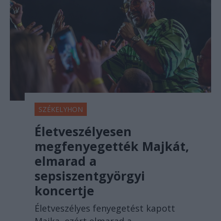
SZÉKELYHON
Életveszélyesen
megfenyegették Majkát,
elmarad a
sepsiszentgyörgyi
koncertje
Életveszélyes fenyegetést kapott