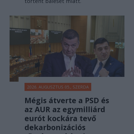
történt baleset miatt.
2026. AUGUSZTUS 05., SZERDA
Mégis átverte a PSD és
az AUR az egymilliárd
eurót kockára tevő
dekarbonizációs