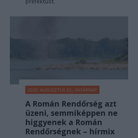
prefektust.
2026. AUGUSZTUS 02., VASÁRNAP
A Román Rendőrség azt
üzeni, semmiképpen ne
higgyenek a Román
Rendőrségnek – hírmix