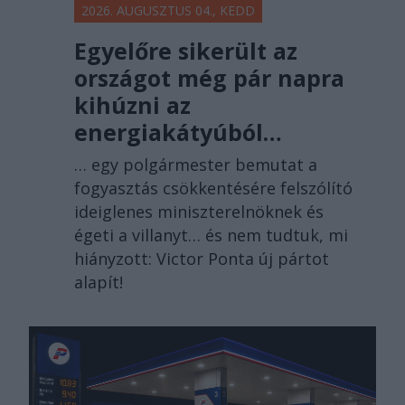
2026. AUGUSZTUS 04., KEDD
Egyelőre sikerült az
országot még pár napra
kihúzni az
energiakátyúból…
… egy polgármester bemutat a
fogyasztás csökkentésére felszólító
ideiglenes miniszterelnöknek és
égeti a villanyt… és nem tudtuk, mi
hiányzott: Victor Ponta új pártot
alapít!